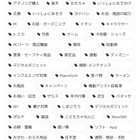
アマゾンで購入
楽天
おもちゃ
いっしょにおでかけ
交換
いっしょにあそぶ
ヨドバシ
お店・施設の紹介
PC
お庭・ガーデニング
イオン
キャラクター
トミカ
外食
ゲーム
子供服・シューズ
PCパーツ・周辺機器
報告
自動車
家具・セーフティ用品
限定品
通勤
ディズニー
デジタルガジェット
掃除･メンテナンス
インフルエンザ対策
Macintosh
食べ物
ラーメン
お風呂
キャンペーン
電動アシスト自転車
お祝い・記念
ザらス
年中行事
芝生
ベネッセ
DIY
暑さ対策
しまじろう
デジタルガジェット
ポルテ
福袋
こどもちゃれんじ
Xbox360
点検・整備
習い事
ソフト・App
おせわ・おふろ用品
任天堂
通院・検診・予防