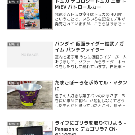
トミカ テコロジートミカ 三菱 i-
お買い物
MiEV パトロールカー
発電するトミカ今年はトミカの 40 周年
ということで、いろいろな記念モデルが
発売されていますが、こちらは今までの
トミカとは違い、発電するギミックが搭
載されているトミカです。このトミカは
「日本おもちゃ大賞 2010 イノベイティ
バンダイ 仮面ライダー鎧武／ガ
ブ・トイ部門」...
お買い物
イム パンチファイター
室内で遊ぶ用 うちに仮面ライダーが一人
おりまして、ソファーからライダーキッ
クをしたりして暴れています。自転車や
キックスクーターに乗らない天気の悪い
日などは、家で遊べるようにこんなもの
を用意してみました。
たまごぼーろを求めてル・マタン
お買い物
に
息子の大好きな菓子パンのたまごぼーろ
を買い求めに朝Macが起動しなくてどう
したもんかと思っていたところ、息子が
どうしてもたまごぼーろが食べたいと言
っているそうで妻に買い物を言いつけら
れました。ついでにいくつかパンを買っ
ライフにゴリラを取り付けよう –
お買い物
てこいとのことです。M...
Panasonic デカゴリラ7 CN-