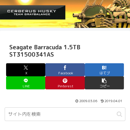
Seagate Barracuda 1.5TB
ST31500341AS
X
Facebook
はてブ
LINE
Pinterest
コピー
2009.03.06
2019.04.01