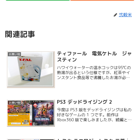
弐穀米
関連記事
ティファール 電気ケトル ジャ
お買い物
スティン
ハワイウォーターの温水コックは95℃の
熱湯が出るという仕様ですが、紅茶やイ
ンスタント食品等で沸騰したお湯が必要
な時に必要最小限沸かす用に電気ケトル
を購入しました。
PS3 デッドライジング 2
お買い物
今度は PS3 版をデッドライジングは私の
好きなゲームの 1 つです。前作は
Xbox360 版で楽しみましたが、続編とな
る今作は PS3 版を購入しました。