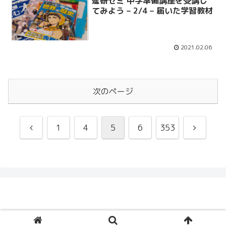
進研ゼミ 中学準備講座を受講し
てみよう – 2/4 – 届いた学習教材
2021.02.06
次のページ
前
次
1
4
5
6
353
へ
へ
© 2005 Ceruberus Husky.