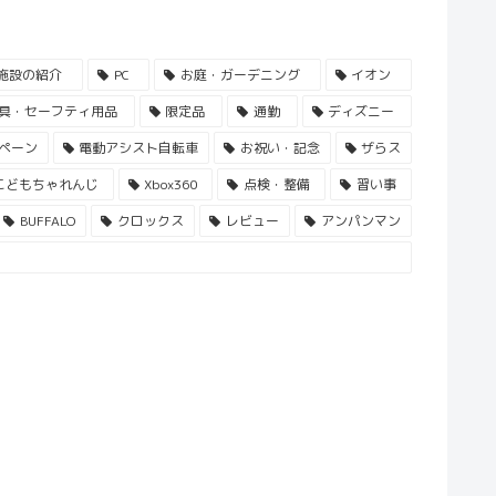
施設の紹介
PC
お庭・ガーデニング
イオン
具・セーフティ用品
限定品
通勤
ディズニー
ペーン
電動アシスト自転車
お祝い・記念
ザらス
こどもちゃれんじ
Xbox360
点検・整備
習い事
BUFFALO
クロックス
レビュー
アンパンマン