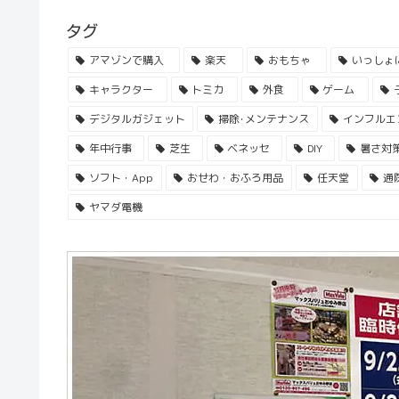
タグ
アマゾンで購入
楽天
おもちゃ
いっしょ
キャラクター
トミカ
外食
ゲーム
デジタルガジェット
掃除･メンテナンス
インフルエ
年中行事
芝生
ベネッセ
DIY
暑さ対
ソフト・App
おせわ・おふろ用品
任天堂
通
ヤマダ電機