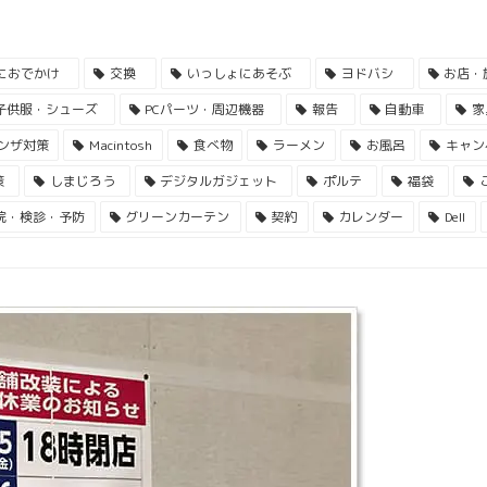
におでかけ
交換
いっしょにあそぶ
ヨドバシ
お店・
子供服・シューズ
PCパーツ・周辺機器
報告
自動車
家
ンザ対策
Macintosh
食べ物
ラーメン
お風呂
キャン
策
しまじろう
デジタルガジェット
ポルテ
福袋
院・検診・予防
グリーンカーテン
契約
カレンダー
Dell