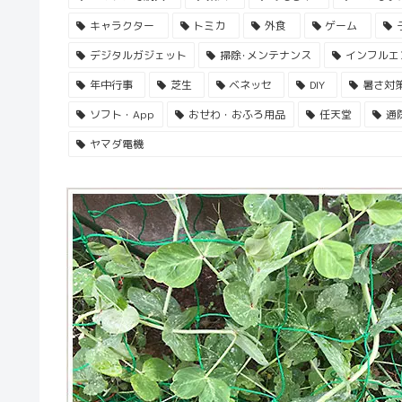
キャラクター
トミカ
外食
ゲーム
デジタルガジェット
掃除･メンテナンス
インフルエ
年中行事
芝生
ベネッセ
DIY
暑さ対
ソフト・App
おせわ・おふろ用品
任天堂
通
ヤマダ電機