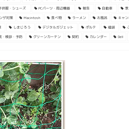
子供服・シューズ
PCパーツ・周辺機器
報告
自動車
家
ンザ対策
Macintosh
食べ物
ラーメン
お風呂
キャン
策
しまじろう
デジタルガジェット
ポルテ
福袋
院・検診・予防
グリーンカーテン
契約
カレンダー
Dell