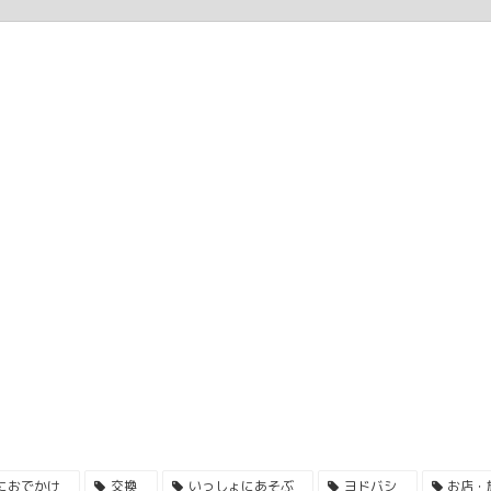
におでかけ
交換
いっしょにあそぶ
ヨドバシ
お店・