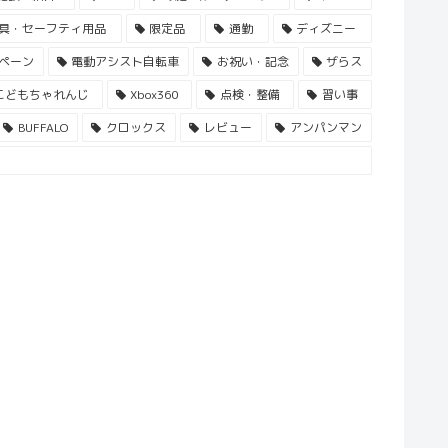
具・セーフティ用品
限定品
通勤
ディズニー
ペーン
電動アシスト自転車
お祝い・記念
ザらス
こどもちゃれんじ
Xbox360
点検・整備
習い事
BUFFALO
クロックス
レビュー
アンパンマン