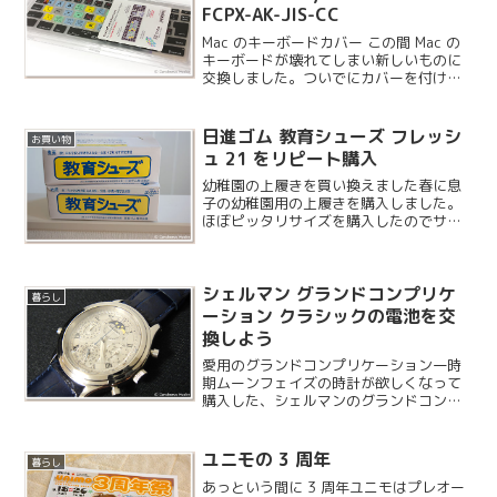
FCPX-AK-JIS-CC
Mac のキーボードカバー この間 Mac の
キーボードが壊れてしまい新しいものに
交換しました。ついでにカバーを付けよ
うと思いまして、こちらの製品を購入し
ました。
日進ゴム 教育シューズ フレッシ
お買い物
ュ 21 をリピート購入
幼稚園の上履きを買い換えました春に息
子の幼稚園用の上履きを購入しました。
ほぼピッタリサイズを購入したのでサイ
ズアウトするのが早く、夏休み明けから
新しい靴で登園してもらうことになりま
した。ブログには載せていないのですが
シェルマン グランドコンプリケ
2 足目も同じシューズ...
暮らし
ーション クラシックの電池を交
換しよう
愛用のグランドコンプリケーション一時
期ムーンフェイズの時計が欲しくなって
購入した、シェルマンのグランドコンプ
リケーションです。自転車通勤を始めて
からはあまり着けなくなりましたが、い
つの間にか電池が切れていたので交換す
ユニモの 3 周年
暮らし
ることにしました。
あっという間に 3 周年ユニモはプレオー