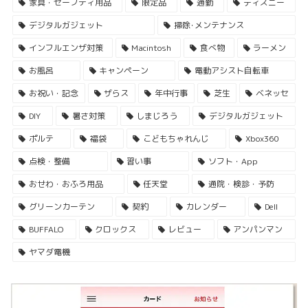
家具・セーフティ用品
限定品
通勤
ディズニー
デジタルガジェット
掃除･メンテナンス
インフルエンザ対策
Macintosh
食べ物
ラーメン
お風呂
キャンペーン
電動アシスト自転車
お祝い・記念
ザらス
年中行事
芝生
ベネッセ
DIY
暑さ対策
しまじろう
デジタルガジェット
ポルテ
福袋
こどもちゃれんじ
Xbox360
点検・整備
習い事
ソフト・App
おせわ・おふろ用品
任天堂
通院・検診・予防
グリーンカーテン
契約
カレンダー
Dell
BUFFALO
クロックス
レビュー
アンパンマン
ヤマダ電機