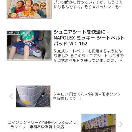
プンの時から行っていますが、もう 3 年
になるんですね。そりゃオッサンにもな
るわけです。
ジュニアシートを快適に –
お買い物
NAPOLEX ミッキー シートベルト
パッド WD-162
3 点式シートベルトを使用するようにな
りました 息子のジュニアシートは今まで
5 点式のベルトを使っていましたが、サ
イズアウトしてきたので車両の 3 点式シ
ートベルトを使う事にしました。
タキロン 雨音くん – 9年後 – 雨水タンク
を設置しよう – 5
コインランドリーで布団を洗ってみよう
– ランドリー専科おゆみ野中央店