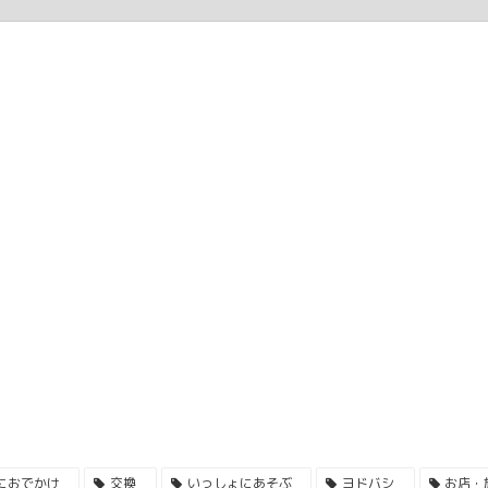
におでかけ
交換
いっしょにあそぶ
ヨドバシ
お店・