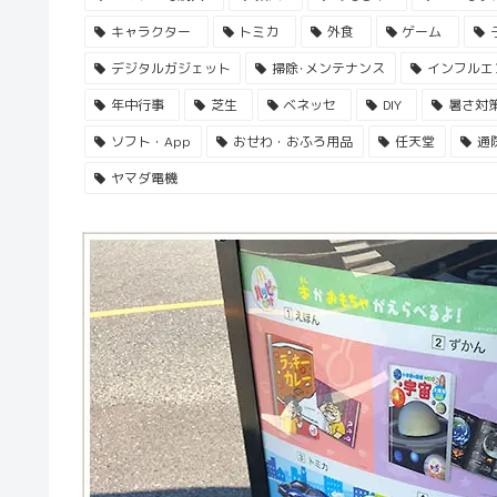
キャラクター
トミカ
外食
ゲーム
デジタルガジェット
掃除･メンテナンス
インフルエ
年中行事
芝生
ベネッセ
DIY
暑さ対
ソフト・App
おせわ・おふろ用品
任天堂
通
ヤマダ電機