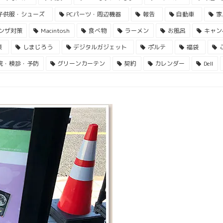
子供服・シューズ
PCパーツ・周辺機器
報告
自動車
家
ンザ対策
Macintosh
食べ物
ラーメン
お風呂
キャン
策
しまじろう
デジタルガジェット
ポルテ
福袋
院・検診・予防
グリーンカーテン
契約
カレンダー
Dell