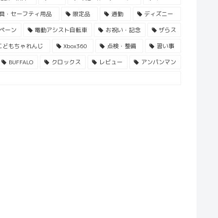
具・セーフティ用品
限定品
通勤
ディズニー
ペーン
電動アシスト自転車
お祝い・記念
ザらス
こどもちゃれんじ
Xbox360
点検・整備
習い事
BUFFALO
クロックス
レビュー
アンパンマン