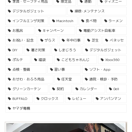
家具・セーフティ用品
限定品
通勤
ディズニー
デジタルガジェット
掃除･メンテナンス
インフルエンザ対策
Macintosh
食べ物
ラーメン
お風呂
キャンペーン
電動アシスト自転車
お祝い・記念
ザらス
年中行事
芝生
ベネッセ
DIY
暑さ対策
しまじろう
デジタルガジェット
ポルテ
福袋
こどもちゃれんじ
Xbox360
点検・整備
習い事
ソフト・App
おせわ・おふろ用品
任天堂
通院・検診・予防
グリーンカーテン
契約
カレンダー
Dell
BUFFALO
クロックス
レビュー
アンパンマン
ヤマダ電機