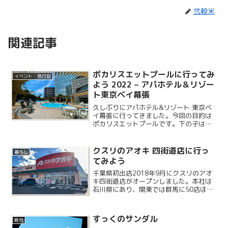
弐穀米
関連記事
ポカリスエットプールに行ってみ
イベント・旅行記
よう 2022 – アパホテル＆リゾー
ト東京ベイ幕張
久しぶりにアパホテル&リゾート 東京ベ
イ幕張に行ってきました。今回の目的は
ポカリスエットプールです。下の子は初
めてのポカリスエットプールになり、前
回はなかった浅い水深の円形プールに初
めて入ることになりました。
クスリのアオキ 四街道店に行っ
暮らし
てみよう
千葉県初出店2018年9月にクスリのアオ
キ四街道店がオープンしました。本社は
石川県にあり、関東では群馬に50店ほど
あるようですが千葉では四街道が最初に
なりました。千葉県2号店は旭市に今月下
旬オープンの予定です。
すっくのサンダル
育児