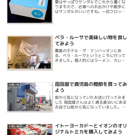
夏はやっぱりサンダルでこれから暑くな
りますので、近場へのお出かけや散歩に
はサンダルがいいですね。一応クロック
スは買ってあるのですが、お庭での水遊
び用なので違うものを購入することにし
ました。
ベラ・ルーサで美味しい物を食し
てみよう
幕張のホテル・ザ・マンハッタンにあ
る、ベラ・ルーサというところに行って
きました。個人的にはラーメン、カレ
ー、回転寿司のヘビーローテーションで
も問題ないので、こういったフランス料
理の店は年に何回も行くことがありませ
ん。当日はブライダルフェアが...
南国屋で鹿児島の鰹節を買ってみ
お買い物
よう
前から気になっていたお店に行ってみま
した 南国屋さんはよく通る道沿いにある
お店で以前から気になっていました。な
かなか寄るタイミングがなかったのです
が、幼稚園のママ友からも評判が良いと
のことで鰹節などの調味料を少し買いに
イトーヨーカドーとイオンのオリ
行くことになりました。...
お買い物
ジナルトミカを購入してみよう