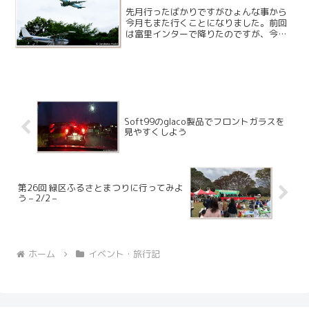
先月行ったばかりですがひょんな事から
今月もまた行くことになりました。前回
は富里インターで降りたのですが、今回
は成田インターまで入っていって、空港
の手前の脇道を通ってゲートを開けても
らうという、早くて楽だけど免許証の提
示をしたりと何となく面倒...
Soft99のglaco製品でフロントガラスを
見やすくしよう
第26回 緑区ふるさとまつりに行ってみよ
う – 2/2 –
ホーム
イベント・旅行記