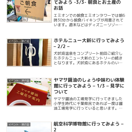
てみよう -3/3- 朝食とお土産の
お話
エミオンでの朝食エミオンタワーでは朝6
時30分から朝食バイキングが用意されて
います。週末などはディズニーリゾート
へ行く人達が朝早くから朝食を取りにく
るので、混雑時を避けて行くのがおすす
めです。1階なのでルームウェアとスリッ
ホテルニュー大新に行ってみよう
イベント・旅行記
パは不可となります...
– 2/2 –
犬吠埼温泉をコンプリート前回ご紹介し
たホテルニュー大新のエントリーの続き
となります。犬吠埼にあるホテルのいく
つかは犬吠埼温泉を源泉とした温泉があ
りまして、廃業したホテルを除くと現在4
つのホテルで犬吠埼温泉に入ることがで
ヤマサ醤油のしょうゆ味わい体験
イベント・旅行記
きます。今回のホテルニ...
館に行ってみよう – 1/3 – 見学に
ついて
ヤマサ醤油の工場見学に行ってきました
小学生時代に千葉県民であれば一度は醤
油工場見学に行っていると思います。今
回はヤマサ醤油の工場見学に行ってみる
ことにしました。工場休業日なので工場
内の見学はできないとのことですが、他
航空科学博物館に行ってみよう –
イベント・旅行記
にも楽しめる場所のようで...
2