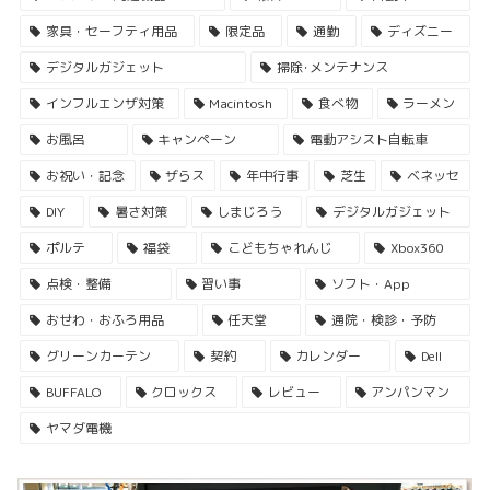
家具・セーフティ用品
限定品
通勤
ディズニー
デジタルガジェット
掃除･メンテナンス
インフルエンザ対策
Macintosh
食べ物
ラーメン
お風呂
キャンペーン
電動アシスト自転車
お祝い・記念
ザらス
年中行事
芝生
ベネッセ
DIY
暑さ対策
しまじろう
デジタルガジェット
ポルテ
福袋
こどもちゃれんじ
Xbox360
点検・整備
習い事
ソフト・App
おせわ・おふろ用品
任天堂
通院・検診・予防
グリーンカーテン
契約
カレンダー
Dell
BUFFALO
クロックス
レビュー
アンパンマン
ヤマダ電機