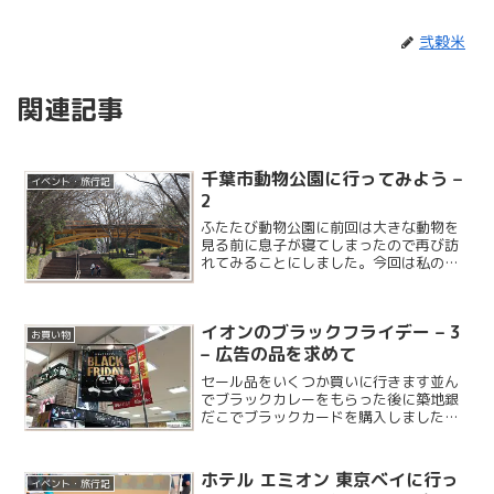
弐穀米
関連記事
千葉市動物公園に行ってみよう –
イベント・旅行記
2
ふたたび動物公園に前回は大きな動物を
見る前に息子が寝てしまったので再び訪
れてみることにしました。今回は私の両
親と一緒に来ています。
イオンのブラックフライデー – 3
お買い物
– 広告の品を求めて
セール品をいくつか買いに行きます並ん
でブラックカレーをもらった後に築地銀
だこでブラックカードを購入しました
が、セール品をいくつか購入しに上の階
に行ってみることに。今回は特に大物を
買う予定はなく、生活雑貨をいくつか購
ホテル エミオン 東京ベイに行っ
イベント・旅行記
入する予定です。