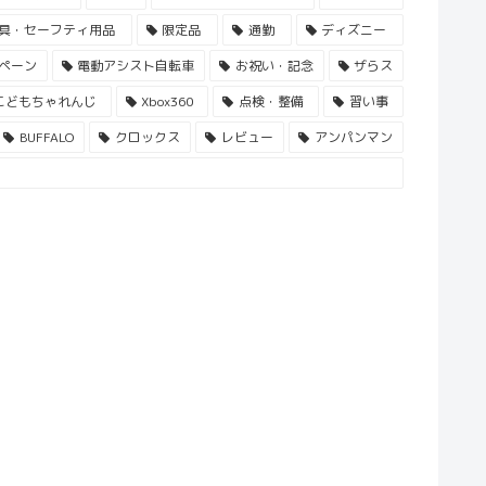
具・セーフティ用品
限定品
通勤
ディズニー
ペーン
電動アシスト自転車
お祝い・記念
ザらス
こどもちゃれんじ
Xbox360
点検・整備
習い事
BUFFALO
クロックス
レビュー
アンパンマン