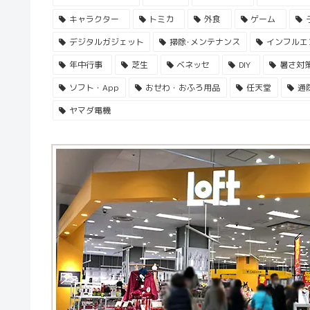
キャラクター
トミカ
外食
ゲーム
デジタルガジェット
掃除･メンテナンス
インフルエ
年中行事
芝生
ベネッセ
DIY
暑さ対
ソフト・App
おせわ・おふろ用品
任天堂
通
ヤマダ電機