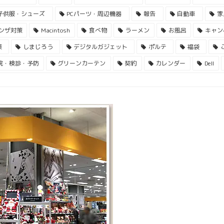
子供服・シューズ
PCパーツ・周辺機器
報告
自動車
家
ンザ対策
Macintosh
食べ物
ラーメン
お風呂
キャン
策
しまじろう
デジタルガジェット
ポルテ
福袋
院・検診・予防
グリーンカーテン
契約
カレンダー
Dell