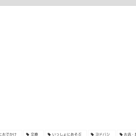
におでかけ
交換
いっしょにあそぶ
ヨドバシ
お店・