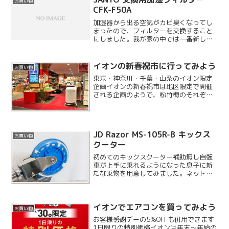
お買い物
CFK-F50A
加湿器から出る空気がカビ臭くなってし
まったので、フィルターを交換すること
にしました。我が家の中では一番新しい
加湿器なのに、常時稼働しているためか
早期の交換になってしまいましたが、息
子の部屋用なのでさっさと取り替えま
イオンの新春祝市に行ってみよう
お買い物
す。
東京・神奈川・千葉・山梨のイオン限定
企画イオンの新春祝市は地区限定で開催
される企画のようで、松竹梅のそれぞれ3
つの品を組み合わせて購入するというシ
ステムになっています。お正月の初売り
と違い、もう購入できるようですが今の
ところ人はそんなにいな...
JD Razor MS-105R-B キックス
お買い物
クーター
初めてのキックスクーター補助無し自転
車が上手に乗れるようになった息子に新
たな乗物を用意してみました。ネットで
いろいろ調べてみると JD と呼ばれる製
品がメジャーな様です。その JD でも幼
児向けの 3 輪タイプから大人も乗れる
イオンでエアコンを買ってみよう
Razor ...
お買い物
お客様感謝デーの5%OFFも併用できます
1日限りの特別価格イオンは年末〜年始の