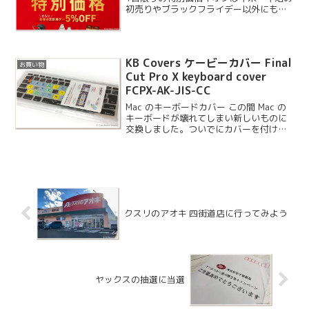
初売りやブラックフライデー以外にも定
期的にセールをやっており、たまにかな
りお買い得な商品もあったりします。今
回はイオンカード会員を対象に4月30日
の1日に限り特別...
KB Covers ケービーカバー Final
お買い物
Cut Pro X keyboard cover
FCPX-AK-JIS-CC
Mac のキーボードカバー この間 Mac の
キーボードが壊れてしまい新しいものに
交換しました。ついでにカバーを付けよ
うと思いまして、こちらの製品を購入し
ました。
クスリのアオキ 四街道店に行ってみよう
ヤックスの抽選に当選