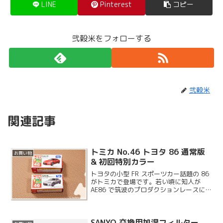
LINE
Pinterest
コピー
弐穀米をフォローする
弐穀米
関連記事
トミカ No.46 トヨタ 86 通常版
お買い物
& 初回特別カラー
トヨタの小型 FR スポーツカー話題の 86
がトミカで登場です。若い頃に知人が
AE86 で筑波のプロダクションレースに参
戦していたり、高校を卒業してからはト
ヨタの学校に通っていたので 86 といえ
ば AE86 の方をイメージしてしまいま...
SANYO 交換用加湿フィルター