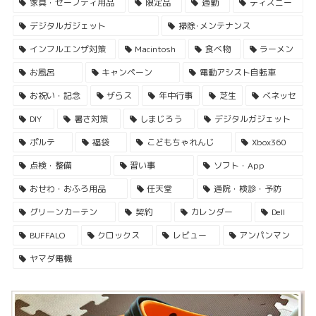
家具・セーフティ用品
限定品
通勤
ディズニー
デジタルガジェット
掃除･メンテナンス
インフルエンザ対策
Macintosh
食べ物
ラーメン
お風呂
キャンペーン
電動アシスト自転車
お祝い・記念
ザらス
年中行事
芝生
ベネッセ
DIY
暑さ対策
しまじろう
デジタルガジェット
ポルテ
福袋
こどもちゃれんじ
Xbox360
点検・整備
習い事
ソフト・App
おせわ・おふろ用品
任天堂
通院・検診・予防
グリーンカーテン
契約
カレンダー
Dell
BUFFALO
クロックス
レビュー
アンパンマン
ヤマダ電機