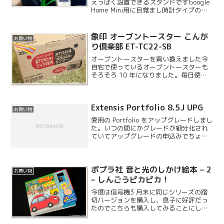
えっぽく設置できるスタンドですGoogle
Home Mini用に目覚まし時計タイプのス
タンドを購入しましたが、こちらはフラ
ワースタンドタイプで鉢植えの様に
Google Home Mini...
象印 オーブントースター こんが
お買い物
り倶楽部 ET-TC22-SB
オーブントースターを買い換えました今
自宅で使っているオーブントースターも
そろそろ 10 年になりました。毎日使っ
ているのでかなりくたびれてきており、
妻から買い換えたいと何度かリクエスト
がありました。他に石窯スチームオーブ
Extensis Portfolio 8.5J UPG
ンもありますし、単純...
お買い物
愛用の Portfolio をアップグレードしまし
た。いつの間にかグレードが細分化され
ていてアップグレードの申込みでちょい
と悩みました。
ポプラ社 音と光のしかけ絵本 – 2
お買い物
– しんごうピカピカ！
今度は信号機3 月末に同じシリーズの踏
切バージョンを購入し、息子に好評だっ
たのでこちらも購入してみることにしま
した。今回は楽天ブックスで購入してい
ます。