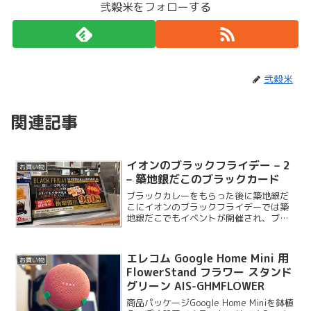
弐穀米をフォローする
弐穀米
関連記事
イオンのブラックフライデー – 2
お買い物
– 築地銀だこのブラックカード
ブラックカレーをもらった後に築地銀だ
こにイオンのブラックフライデーでは築
地銀だこでもイベントが開催され、ブラ
ックカードと呼ばれるものが限定販売さ
れます。各日50個限定販売ということな
のでブラックカレーをもらった後、買い
エレコム Google Home Mini 用
お買い物
物の前にフードコートに...
FlowerStand フラワー スタンド
グリーン AIS-GHMFLOWER
商品パッケージGoogle Home Miniを鉢植