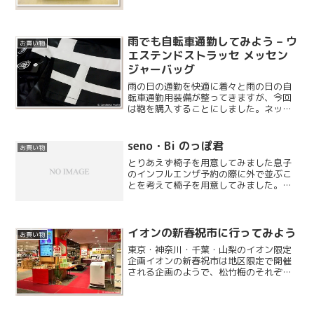
剃りとかは病気になりそうで個人的には
不可なので、ネ...
雨でも自転車通勤してみよう – ウ
お買い物
エステンドストラッセ メッセン
ジャーバッグ
雨の日の通勤を快適に着々と雨の日の自
転車通勤用装備が整ってきますが、今回
は鞄を購入することにしました。ネット
で色々調べてみましたが、こちらのバッ
グがシンプルで良さそうです。本当は自
転車用のリュックタイプを考えていたの
seno・Bi のっぽ君
お買い物
ですが、今回はこちらのバ...
とりあえず椅子を用意してみました息子
のインフルエンザ予約の際に外で並ぶこ
とを考えて椅子を用意してみました。近
所の MrMax に行ってみたのですがよくあ
る折りたたみの椅子はありませんでし
た。かわりにステップ台を購入してきま
したが、使用例で座...
イオンの新春祝市に行ってみよう
お買い物
東京・神奈川・千葉・山梨のイオン限定
企画イオンの新春祝市は地区限定で開催
される企画のようで、松竹梅のそれぞれ3
つの品を組み合わせて購入するというシ
ステムになっています。お正月の初売り
と違い、もう購入できるようですが今の