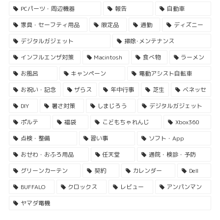
PCパーツ・周辺機器
報告
自動車
家具・セーフティ用品
限定品
通勤
ディズニー
デジタルガジェット
掃除･メンテナンス
インフルエンザ対策
Macintosh
食べ物
ラーメン
お風呂
キャンペーン
電動アシスト自転車
お祝い・記念
ザらス
年中行事
芝生
ベネッセ
DIY
暑さ対策
しまじろう
デジタルガジェット
ポルテ
福袋
こどもちゃれんじ
Xbox360
点検・整備
習い事
ソフト・App
おせわ・おふろ用品
任天堂
通院・検診・予防
グリーンカーテン
契約
カレンダー
Dell
BUFFALO
クロックス
レビュー
アンパンマン
ヤマダ電機