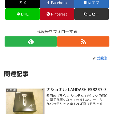
X
Facebook
はてブ
LINE
Pinterest
コピー
弐穀米をフォローする
弐穀米
関連記事
ナショナル LAMDASH ES8237-S
お買い物
愛用のブラウン システム ロジック 7630
の調子が悪くなってきました。モーター
かバッテリを交換すれば直りそうですけ
ど、その間ヒゲが剃れないのも不便なの
で新しい物を購入しました。店頭で試し