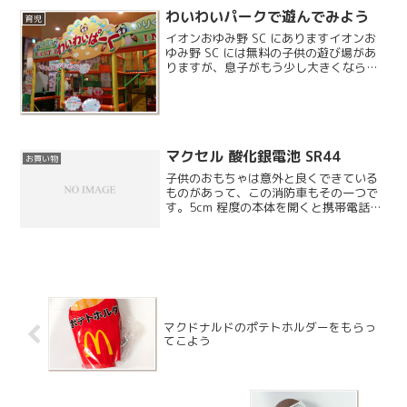
ところ人はそんなにいな...
わいわいパークで遊んでみよう
育児
イオンおゆみ野 SC にありますイオンお
ゆみ野 SC には無料の子供の遊び場があ
りますが、息子がもう少し大きくならな
いと厳しそうなので、こちらのわいわい
パークで遊んでみることにしました。こ
ちらは最初の 20 分が 300 円（乗り物券
付き）...
マクセル 酸化銀電池 SR44
お買い物
子供のおもちゃは意外と良くできている
ものがあって、この消防車もその一つで
す。5cm 程度の本体を開くと携帯電話の
形状になり、音声やサウンドも 8 種類く
らいあります。同じバージョンで救急車
もありまして、そちらも良くできていま
す。バースデイで...
マクドナルドのポテトホルダーをもらっ
てこよう