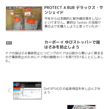
PROTECT A BUB デラックス・サ
お買い物
ンシェイド
今年からは本格的に紫外線対策をしない
といけません。最初は Sashas の虫除け
兼日よけを購入しようと思っていたので
すが、残念ながら売り切れということで
他の候補を探すことにしました。いろい
ろ検討した結果、こちらのサンシェイド
カーボーイ ゆびストッパーで指
を購入することに...
育児
はさみを防止しよう
ドアの指はさみ事故防止にリビングのドアは以前から勢いよく閉まる
ので事故防止のためにドア用の隙間カバーを取り付けることにしまし
た。
Dell XPS420 の延長保証を申し込んでみ
よう