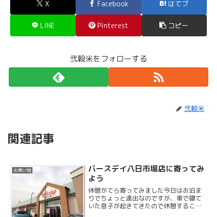
X
Facebook
はてブ
LINE
Pinterest
コピー
弐穀米をフォローする
弐穀米
関連記事
バースデイ八日市場店に寄ってみ
お買い物
よう
休憩がてら寄ってみました今日はお泊ま
りでちょっと遠出なのですが、車で寝て
いた息子が起きてきたので休憩すること
にしました。ちょうどバースデイがあっ