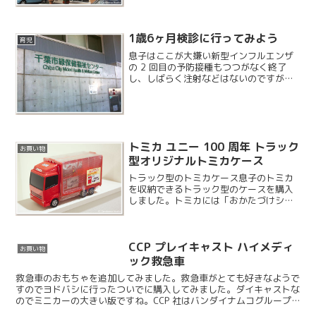
たので寄ってみることに。おゆみ野と同
じ外観ですね。
1歳6ヶ月検診に行ってみよう
育児
息子はここが大嫌い新型インフルエンザ
の 2 回目の予防接種もつつがなく終了
し、しばらく注射などはないのですが、1
歳 6 ヶ月検診に行くことになりました。
ポリオの時は駐車場が大混雑で大変だっ
たので、仕事を休んで私も行くことにな
りました。息子...
トミカ ユニー 100 周年 トラック
お買い物
型オリジナルトミカケース
トラック型のトミカケース息子のトミカ
を収納できるトラック型のケースを購入
しました。トミカには「おかたづけシリ
ーズ」というカテゴリがあるのですが、
こちらはそれには入っていない感じです
ね。
CCP プレイキャスト ハイメディ
お買い物
ック救急車
救急車のおもちゃを追加してみました。救急車がとても好きなようで
すのでヨドバシに行ったついでに購入してみました。ダイキャストな
のでミニカーの大きい版ですね。CCP 社はバンダイナムコグループ
の企業で、おもちゃ以外にも家電などもラインナップされ...