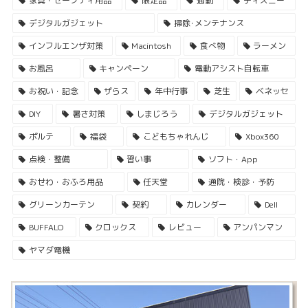
家具・セーフティ用品
限定品
通勤
ディズニー
デジタルガジェット
掃除･メンテナンス
インフルエンザ対策
Macintosh
食べ物
ラーメン
お風呂
キャンペーン
電動アシスト自転車
お祝い・記念
ザらス
年中行事
芝生
ベネッセ
DIY
暑さ対策
しまじろう
デジタルガジェット
ポルテ
福袋
こどもちゃれんじ
Xbox360
点検・整備
習い事
ソフト・App
おせわ・おふろ用品
任天堂
通院・検診・予防
グリーンカーテン
契約
カレンダー
Dell
BUFFALO
クロックス
レビュー
アンパンマン
ヤマダ電機