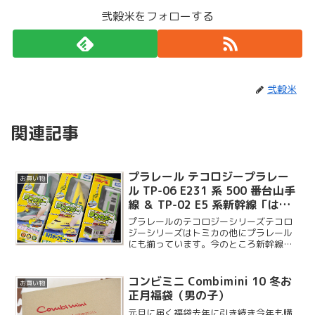
弐穀米をフォローする
弐穀米
関連記事
プラレール テコロジープラレー
お買い物
ル TP-06 E231 系 500 番台山手
線 ＆ TP-02 E5 系新幹線「はや
ぶさ」＆ TP-04 923 形ドクター
プラレールのテコロジーシリーズテコロ
イエロー
ジーシリーズはトミカの他にプラレール
にも揃っています。今のところ新幹線タ
イプが 4 種あり、他に成田エクスプレス
と山手線のあわせて 6 種類がラインナッ
プされています。今回は E5 系はやぶ
コンビミニ Combimini 10 冬お
お買い物
さ、923 形...
正月福袋（男の子）
元旦に届く福袋去年に引き続き今年も購