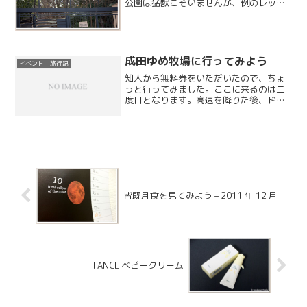
公園は猛獣こそいませんが、例のレッサ
ーパンダもいますし最初に行くにはピッ
タリです。10 時半頃着いたのですが、駐
車場はまだ空いていて混雑はしていませ
んでした。桜の季節に...
成田ゆめ牧場に行ってみよう
イベント・旅行記
知人から無料券をいただいたので、ちょ
っと行ってみました。ここに来るのは二
度目となります。高速を降りた後、ドラ
イブに不向きな道を延々と走るので、と
ても遠い気がします。
皆既月食を見てみよう – 2011 年 12 月
FANCL ベビークリーム