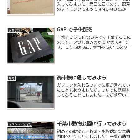
入してみました。元日に届くので、配達
のタイミングによってはなかなか出かけ
づらいものがあります。
GAP で子供服を
お買い物
千葉そごう 6 階のお店です千葉そごうに
来ると、いつも寄るのが 6 階の GAP で
す。こちらは Baby 専門の GAP になりま
す。
洗車機に通してみよう
育児
ガソリンを入れるついでに車が汚れてい
たこともありましたが、ついでに洗車を
してみることにしました。まだ朝早いの
ですが既に拭き上げスペースには人がた
くさんいらっしゃいます。
千葉市動物公園に行ってみよう
イベント・旅行記
初めての動物園へ牧場・水族館の次は動
物園へ行くことにしました。千葉市動物