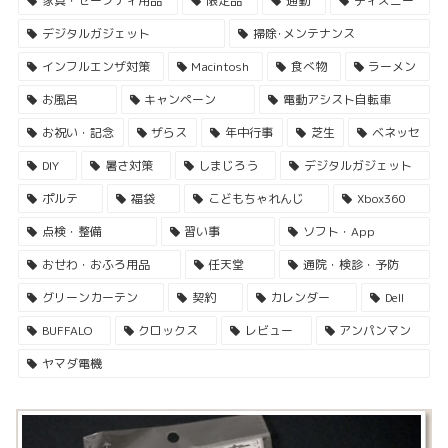
家具・セーフティ用品
限定品
通勤
ディズニー
デジタルガジェット
掃除･メンテナンス
インフルエンザ対策
Macintosh
食べ物
ラーメン
お風呂
キャンペーン
電動アシスト自転車
お祝い・記念
ザらス
年中行事
芝生
ベネッセ
DIY
暑さ対策
しまじろう
デジタルガジェット
ポルテ
福袋
こどもちゃれんじ
Xbox360
点検・整備
習い事
ソフト・App
おせわ・おふろ用品
任天堂
通院・検診・予防
グリーンカーテン
契約
カレンダー
Dell
BUFFALO
クロックス
レビュー
アンパンマン
ヤマダ電機