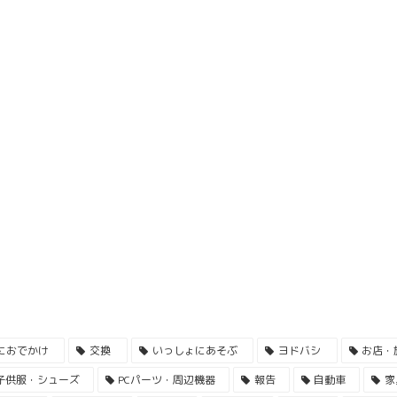
におでかけ
交換
いっしょにあそぶ
ヨドバシ
お店・
子供服・シューズ
PCパーツ・周辺機器
報告
自動車
家