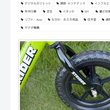
デジタルガジェット
掃除･メンテナンス
インフルエ
年中行事
芝生
ベネッセ
DIY
暑さ対
ソフト・App
おせわ・おふろ用品
任天堂
通
ヤマダ電機