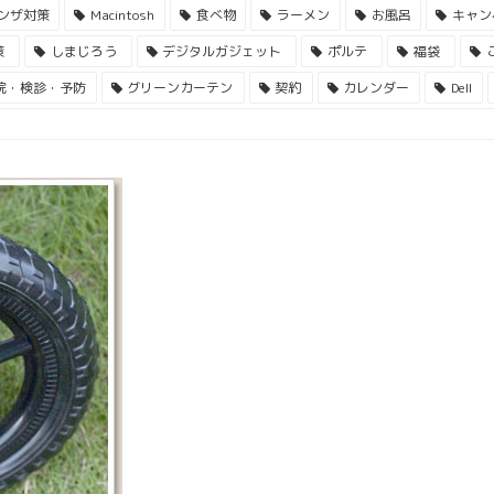
ンザ対策
Macintosh
食べ物
ラーメン
お風呂
キャン
策
しまじろう
デジタルガジェット
ポルテ
福袋
院・検診・予防
グリーンカーテン
契約
カレンダー
Dell