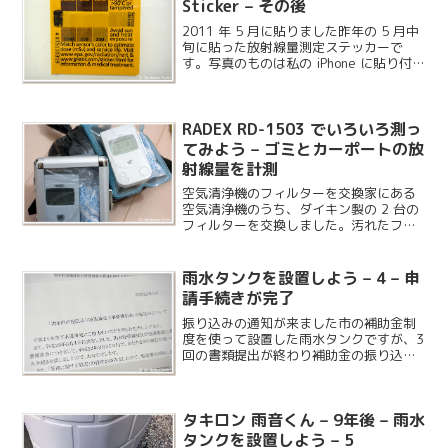
Sticker – その後
2011 年 5 月に貼りました昨年の 5 月中
旬に貼った放射線量測定ステッカーで
す。写真のものは私の iPhone に貼り付け
ていたもので、3GS から 4S に機種変更
しましたが、シールは移して同じものを
使っています。こちらは特に変色は...
RADEX RD-1503 でいろいろ測っ
てみよう – ゴミとカーポートの放
射線量を計測
空気清浄機のフィルターを交換家にある
空気清浄機のうち、ダイキン製の 2 台の
フィルターを交換しました。汚れたフィ
ルターと掃除機のゴミをまとめてガイガ
ーカウンターで計測してみましたが、特
に高いということはありませんでした。
雨水タンクを設置しよう – 4 – 申
請手続きが完了
振り込みの通知が来ました市の補助金制
度を使って設置した雨水タンクですが、3
回の書類提出が終わり補助金の振り込み
通知が届きました。申請から 1 ヶ月程度
で全ての手続きが終了したわけです。
タキロン 雨音くん – 9年後 – 雨水
タンクを設置しよう – 5