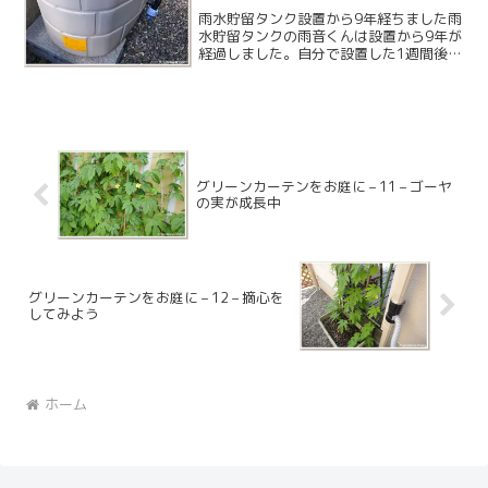
雨水貯留タンク設置から9年経ちました雨
水貯留タンクの雨音くんは設置から9年が
経過しました。自分で設置した1週間後に
東日本大震災が来ましたが、特に問題も
発生せずそのままメンテナンスフリーで
完全放置です。転倒防止のチェーンなど
も売っているようで...
グリーンカーテンをお庭に – 11 – ゴーヤ
の実が成長中
グリーンカーテンをお庭に – 12 – 摘心を
してみよう
ホーム