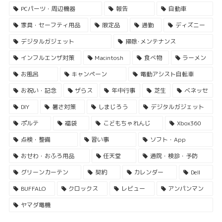
PCパーツ・周辺機器
報告
自動車
家具・セーフティ用品
限定品
通勤
ディズニー
デジタルガジェット
掃除･メンテナンス
インフルエンザ対策
Macintosh
食べ物
ラーメン
お風呂
キャンペーン
電動アシスト自転車
お祝い・記念
ザらス
年中行事
芝生
ベネッセ
DIY
暑さ対策
しまじろう
デジタルガジェット
ポルテ
福袋
こどもちゃれんじ
Xbox360
点検・整備
習い事
ソフト・App
おせわ・おふろ用品
任天堂
通院・検診・予防
グリーンカーテン
契約
カレンダー
Dell
BUFFALO
クロックス
レビュー
アンパンマン
ヤマダ電機