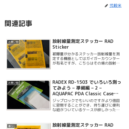
弐穀米
関連記事
放射線量測定ステッカー RAD
お買い物
Sticker
被曝量が分かるステッカー放射線量を測
定する機器としてはガイガーカウンター
が有名ですが、こちらはその場の放射線
量を計測するものではなく、蓄積された
被曝量を色の変化で表示するステッカー
です。
RADEX RD-1503 でいろいろ測っ
お買い物
てみよう – 準備編 – 2 –
AQUAPAC PDA Classic Case
344 を装着
ジップロックでもいいのですがより強固
に密閉することができ、持ち運びに便利
な紐がついているケースが欲しかったの
でいろいろ探してみたところ、やっぱり
AQUAPAC がいいという結論になりまし
た。
放射線量測定ステッカー RAD
暮らし