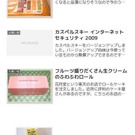
くなると品薄になりそうなので今のうち
に購入です。「持ち運んで、サッと広げ
て暖かさひとりじめ」というコピーの通
り、本体は 2kg も無いので簡単に持ち運
びができます。カラ...
カスペルスキー インターネット
お買い物
セキュリティ 2009
カスペルスキーをバージョンアップしま
した。バージョンアップ自体は今使って
いるものから無償アップできるのです
が、更新期限が 12 月までなので、 更新
の意味で新たに購入しました。更新キー
は 3 ユーザーだと 11,671円となり、別
フルーツ盛りだくさん生クリーム
お買い物
に安くない...
のふわふわロール
花月堂という楽天のお店でロールケーキ
を注文しました。近所に評判のケーキ屋
さんがあるのですが、こちらのお店のお
味はどうでしょうか。