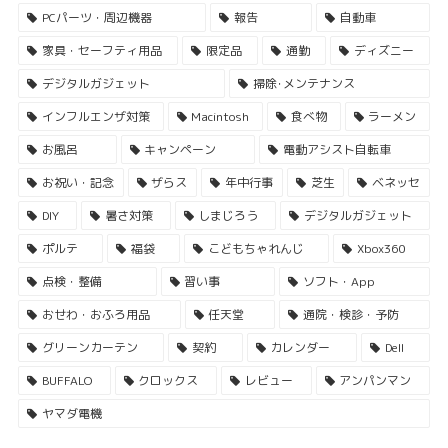
PCパーツ・周辺機器
報告
自動車
家具・セーフティ用品
限定品
通勤
ディズニー
デジタルガジェット
掃除･メンテナンス
インフルエンザ対策
Macintosh
食べ物
ラーメン
お風呂
キャンペーン
電動アシスト自転車
お祝い・記念
ザらス
年中行事
芝生
ベネッセ
DIY
暑さ対策
しまじろう
デジタルガジェット
ポルテ
福袋
こどもちゃれんじ
Xbox360
点検・整備
習い事
ソフト・App
おせわ・おふろ用品
任天堂
通院・検診・予防
グリーンカーテン
契約
カレンダー
Dell
BUFFALO
クロックス
レビュー
アンパンマン
ヤマダ電機