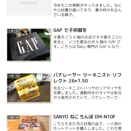
今年もこの季節がやってきました。なに
やら封書が届いており、妻が何かを企ん
でいる様子。
GAP で子供服を
お買い物
千葉そごう 6 階のお店です千葉そごうに
来ると、いつも寄るのが 6 階の GAP で
す。こちらは Baby 専門の GAP になりま
す。
パナレーサー ツーキニスト リフ
お買い物
レクト 26×1.50
光るツーキニストハリヤのリアタイヤを
交換しました。通勤向きのタイヤは各社
から発売されていて、パナレーサーです
と RiBMo PT がダントツの性能のようで
すが、夜間の走行を考えると反射するツ
ーキニストのリフレクトが良さそうで
SANYO ねころんぼ DM-N10F
す。しかもツーキ...
お買い物
こちらもまた冷え対策の品で、一人用の
ホットマットを購入しました。これも寒