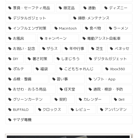
家具・セーフティ用品
限定品
通勤
ディズニー
デジタルガジェット
掃除･メンテナンス
インフルエンザ対策
Macintosh
食べ物
ラーメン
お風呂
キャンペーン
電動アシスト自転車
お祝い・記念
ザらス
年中行事
芝生
ベネッセ
DIY
暑さ対策
しまじろう
デジタルガジェット
ポルテ
福袋
こどもちゃれんじ
Xbox360
点検・整備
習い事
ソフト・App
おせわ・おふろ用品
任天堂
通院・検診・予防
グリーンカーテン
契約
カレンダー
Dell
BUFFALO
クロックス
レビュー
アンパンマン
ヤマダ電機