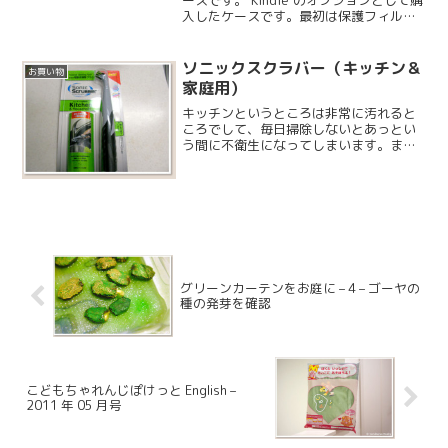
入したケースです。最初は保護フィルム
だけでいこうと思っていたのですが、鞄
の中に入れたりするのでやはりカバー付
きのケースを用意することに...
ソニックスクラバー（キッチン＆
お買い物
家庭用）
キッチンというところは非常に汚れると
ころでして、毎日掃除しないとあっとい
う間に不衛生になってしまいます。ま
た、水栓の隙間とか、食洗機の隙間など
手の入りづらい所は掃除を敬遠しがちで
すが、便利そうなブラシがあったので購
入しました。この他に「バス...
グリーンカーテンをお庭に – 4 – ゴーヤの
種の発芽を確認
こどもちゃれんじぽけっと English –
2011 年 05 月号