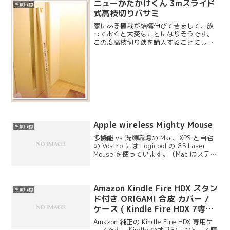
ニューかたかけくん 3mスライド
お買い物
式高枝切りバサミ
家にある植栽が結構伸びてきまして、放
っておくと大変なことになりそうです。
この度高枝切り鋏を購入することにしま
した。通販生活のカタログに載っている
製品は、スプレーなども使用できる高機
能なものだったので早速注文しようと思
ったのですが、楽天で同じ...
Apple wireless Mighty Mouse
お買い物
多機能 vs 洗煉職場の Mac、XPS と自宅
の Vostro には Logicool の G5 Laser
Mouse を使っています。（Mac はステア
ーマウスというシェアウェアで対応させ
ています）。ボタンがたくさんあるので
Expo...
Amazon Kindle Fire HDX スタン
お買い物
ド付き ORIGAMI 合皮 カバー /
ケース ( Kindle Fire HDX 7専用
) ライムイエロー
Amazon 純正の Kindle Fire HDX 専用ケ
ースです。 Kindle のオプションとして購