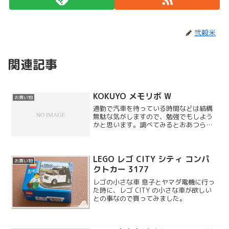
弐穀米
関連記事
KOKUYO メモリボ W
お買い物
通勤で汽車を待っている時間などは結構
無駄な気がしますので、勉強でもしよう
かと思います。調べてみるとおあつらえ
向きの製品がありました。デジタル単語
カードという位置づけですが、他にも資
格試験用などにバリエーションがあるよ
うです。資格試験用のパッ...
LEGO レゴ CITY シティ コンパ
お買い物
クトカー 3177
レゴの小さな車 息子とヤマダ電機に行っ
た時に、レゴ CITY の小さな車が欲しい
との事なので買ってみました。