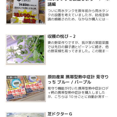
請編
ついに雨水タンクを数年前から雨水タン
クの設置を考えていましたが、助成金申
請の煩雑さのため、なかなか購入には至
りませんでした。先日スーパービバホー
ムに行った時にこの様な案内を見つけ
て、ついに設置することにしました。
収穫の悦び – 2
妻の野菜作りですが、我が家の家庭菜園
では先日の獅子唐とピーマンに続き、他
の野菜類も育ってきました。この間まで
こんな感じだったプチトマトですが…
原田産業 携帯型熱中症計 見守り
お買い物
っち ブルー / パープル
見守り機能が付いた携帯型熱中症計ロデ
ィ柄の携帯型熱中症計を購入しました
が、こちらは 10 分ごとに自動計測する
見守り機能が付いた高級機になります。
芝ドクターＧ