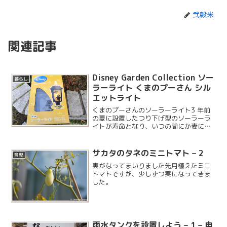
弐穀米
関連記事
Disney Garden Collection ソー
暮らし
ラーライト くまのプーさん シル
エットライト
くまのプーさんのソーラーライト3 年前
の夏に設置したつり下げ型のソーラーラ
イトが寿命となり、いつの間にか妻に捨
てられていたので新しい物を探していま
した。このディズニーのソーラーライト
シリーズは、銚子のイオンで見かけた時
サカタのタネのミニトマト – 2
育児
に欲しかったのですが、...
実がなってまいりました先月植えたミニ
トマトですが、少しずつ実になってきま
した。
雨水タンクを設置しよう – 1 – 申