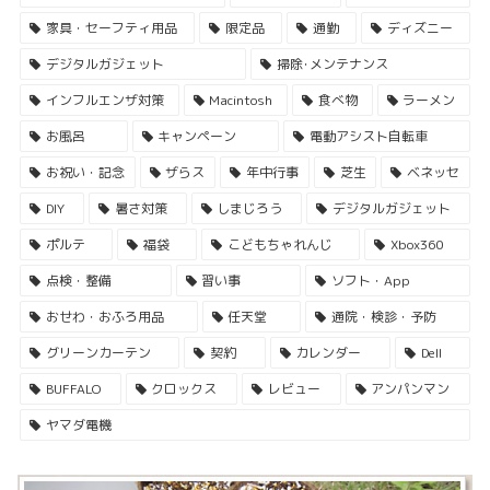
家具・セーフティ用品
限定品
通勤
ディズニー
デジタルガジェット
掃除･メンテナンス
インフルエンザ対策
Macintosh
食べ物
ラーメン
お風呂
キャンペーン
電動アシスト自転車
お祝い・記念
ザらス
年中行事
芝生
ベネッセ
DIY
暑さ対策
しまじろう
デジタルガジェット
ポルテ
福袋
こどもちゃれんじ
Xbox360
点検・整備
習い事
ソフト・App
おせわ・おふろ用品
任天堂
通院・検診・予防
グリーンカーテン
契約
カレンダー
Dell
BUFFALO
クロックス
レビュー
アンパンマン
ヤマダ電機