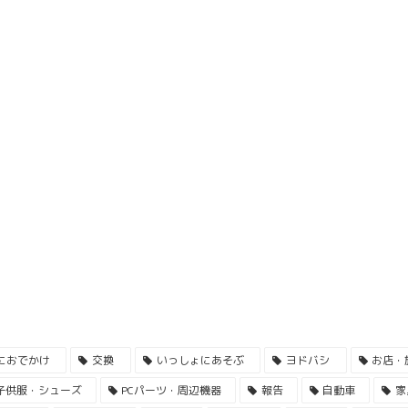
におでかけ
交換
いっしょにあそぶ
ヨドバシ
お店・
子供服・シューズ
PCパーツ・周辺機器
報告
自動車
家