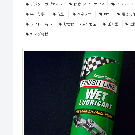
デジタルガジェット
掃除･メンテナンス
インフルエ
年中行事
芝生
ベネッセ
DIY
暑さ対
ソフト・App
おせわ・おふろ用品
任天堂
通
ヤマダ電機