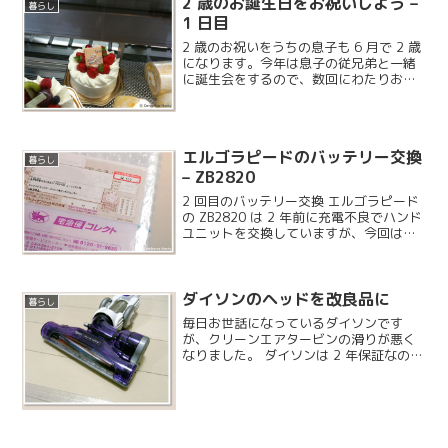
2 歳のお誕生日をお祝いしよう –
暮らし
1 日目
2 歳のお祝いをうちの息子も 6 月で 2 歳
になります。今年は息子の従兄弟と一緒
に誕生会をするので、数回にわたりお祝
いをすることになりました。1 回目の今
日は私の両親が来てくれました。こども
の日にケーキを購入した「パティスリ
ー・ドゥ・コリ...
エルゴラピードのバッテリー交換
暮らし
– ZB2820
2 回目のバッテリー交換 エルゴラピード
の ZB2820 は 2 年前に充電不良でハンド
ユニットを交換していますが、今回は寿
命でのバッテリー交換となります。
ZB271WF の方もそろそろバッテリーが寿
命となりそうですが、今回は ZB2820...
ダイソンのヘッドを改良品に
暮らし
毎日お世話になっているダイソンです
が、クリーンエアタービンの滑りが悪く
なりました。 ダイソンは 2 年保証なので
サービスセンターに連絡したところ、改
良品を送ってくれる事になりました。