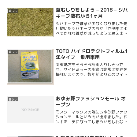
草むしりをしよう – 2018 – シバ
暮らし
キープ散布から1ヶ月
シバキープで雑草が少なくなりました先
月撒いたシバキープのおかげで例年に比
べてかなり雑草が減ったように思えま
す。雑草が育つ前に撒いておいたのが良
かったのでしょう。芝生の傷みもほとん
どありませんでした。
TOTO ハイドロテクトフィルム1
暮らし
年タイプ 乗用車用
関東地方もそろそろ梅雨入りしそうで
す。サイドミラーの水滴は非常に視界を
損ないますので、数年前よりこのフィル
ムを使用しています。しかし最近はどこ
のカーショップでも販売しておらず（ス
プレーとか簡易コーティングはあるので
すが）、結局ネットで探して...
おゆみ野ファッションモール オ
暮らし
ープン
ミスターマックスの隣におゆみ野ファッ
ションモールというのが出来ました。ド
ンキホーテになってしまうかもしれない
という恐ろしい噂もあったのですが、地
域住民の祈りが通じたのかそうはなりま
せんでした。