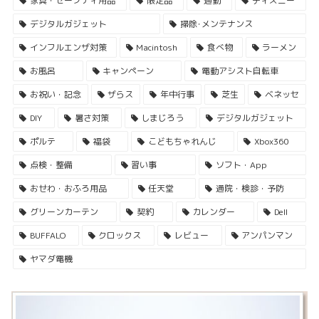
家具・セーフティ用品
限定品
通勤
ディズニー
デジタルガジェット
掃除･メンテナンス
インフルエンザ対策
Macintosh
食べ物
ラーメン
お風呂
キャンペーン
電動アシスト自転車
お祝い・記念
ザらス
年中行事
芝生
ベネッセ
DIY
暑さ対策
しまじろう
デジタルガジェット
ポルテ
福袋
こどもちゃれんじ
Xbox360
点検・整備
習い事
ソフト・App
おせわ・おふろ用品
任天堂
通院・検診・予防
グリーンカーテン
契約
カレンダー
Dell
BUFFALO
クロックス
レビュー
アンパンマン
ヤマダ電機