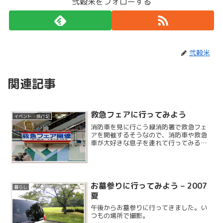
弐穀米をフォローする
弐穀米
関連記事
救急フェアに行ってみよう
イベント・旅行記
消防車を見に行こう緑消防署で救急フェ
アを開催するそうなので、消防車や救急
車が大好きな息子を連れて行ってみるこ
とにしました。今回は消防署の他にジャ
スコ鎌取の催事場でもイベントを行うよ
うです。
お墓参りに行ってみよう – 2007
暮らし
夏
午後からお墓参りに行ってきました。い
つもの場所で撮影。