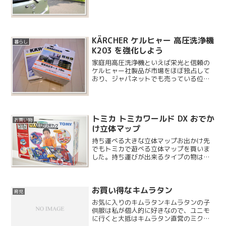
KÄRCHER ケルヒャー 高圧洗浄機
暮らし
K203 を強化しよう
家庭用高圧洗浄機といえば栄光と信頼の
ケルヒャー社製品が市場をほぼ独占して
おり、ジャパネットでも売っている位で
す。今回は我が家の K203 を強化してみ
たいと思います。そこでケルヒャー社の
高圧洗浄機純正オプションである、延長
高圧ホースとフロア...
トミカ トミカワールド DX おでか
お買い物
け立体マップ
持ち運べる大きな立体マップお出かけ先
でもトミカで遊べる立体マップを買いま
した。持ち運びが出来るタイプの物は、
ミスタードーナツのキッズセットにあっ
たレジャーシートタイプのフィールドマ
ップや純正レジャーマップの他に、ハン
お買い得なキムラタン
ディマップやパノラマバッ...
育児
お気に入りのキムラタンキムラタンの子
供服は私が個人的に好きなので、ユニモ
に行くと大抵はキムラタン直営のミクサ