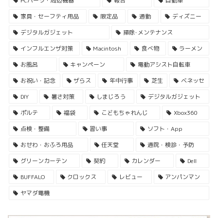
PCパーツ・周辺機器
報告
自動車
家具・セーフティ用品
限定品
通勤
ディズニー
デジタルガジェット
掃除･メンテナンス
インフルエンザ対策
Macintosh
食べ物
ラーメン
お風呂
キャンペーン
電動アシスト自転車
お祝い・記念
ザらス
年中行事
芝生
ベネッセ
DIY
暑さ対策
しまじろう
デジタルガジェット
ポルテ
福袋
こどもちゃれんじ
Xbox360
点検・整備
習い事
ソフト・App
おせわ・おふろ用品
任天堂
通院・検診・予防
グリーンカーテン
契約
カレンダー
Dell
BUFFALO
クロックス
レビュー
アンパンマン
ヤマダ電機