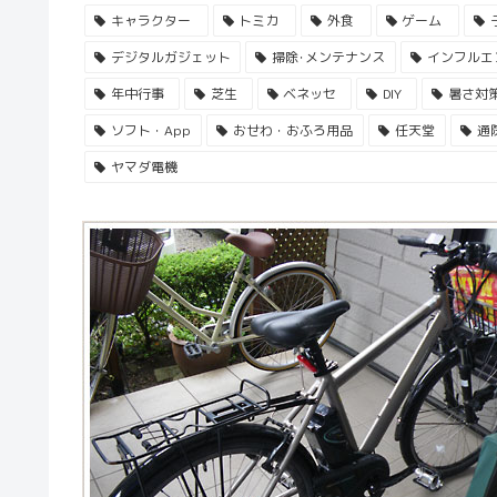
キャラクター
トミカ
外食
ゲーム
デジタルガジェット
掃除･メンテナンス
インフルエ
年中行事
芝生
ベネッセ
DIY
暑さ対
ソフト・App
おせわ・おふろ用品
任天堂
通
ヤマダ電機