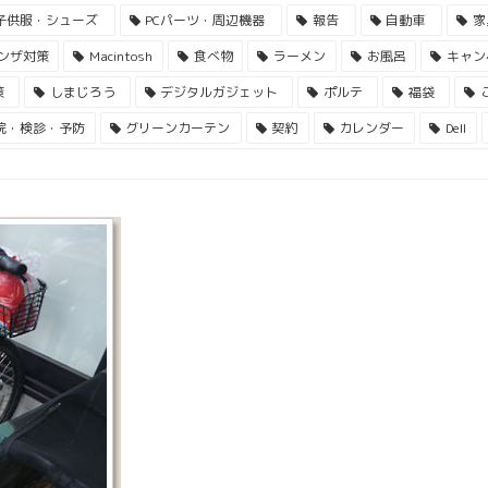
子供服・シューズ
PCパーツ・周辺機器
報告
自動車
家
ンザ対策
Macintosh
食べ物
ラーメン
お風呂
キャン
策
しまじろう
デジタルガジェット
ポルテ
福袋
院・検診・予防
グリーンカーテン
契約
カレンダー
Dell