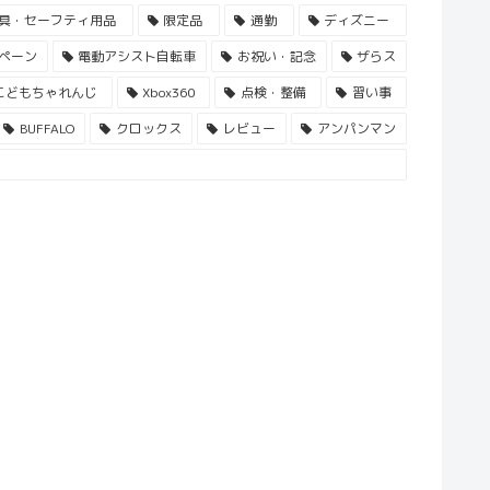
具・セーフティ用品
限定品
通勤
ディズニー
ペーン
電動アシスト自転車
お祝い・記念
ザらス
こどもちゃれんじ
Xbox360
点検・整備
習い事
BUFFALO
クロックス
レビュー
アンパンマン