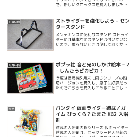
で、新しいクロックスを購入しました。
子どもは成長が早いので、マンモス系を
含めると 5 足目のキッズ用クロックスに
なります。クロックスは基本的にはお庭
ストライダーを強化しよう – セン
お買い物
用で、おでかけにはす...
タースタンド
メンテナンスに便利なスタンド ストライ
ダーには基本的にスタンドは付いていな
いので、乗らないときは倒しておくか、
立てかけておくかになるのですが、直立
した状態で保持できるスタンドがあると
便利に使えます。
ポプラ社 音と光のしかけ絵本 – 2
お買い物
– しんごうピカピカ！
今度は信号機3 月末に同じシリーズの踏
切バージョンを購入し、息子に好評だっ
たのでこちらも購入してみることにしま
した。今回は楽天ブックスで購入してい
ます。
バンダイ 仮面ライダー鎧武／ガ
育児
イム びっくら？たまご KG2 入浴
剤
鎧武の入浴剤の新シリーズ 仮面ライダー
鎧武の入浴剤は、ロックシード入浴剤の