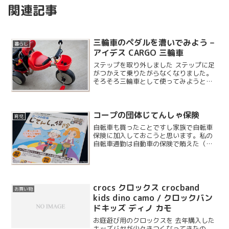
関連記事
三輪車のペダルを漕いでみよう –
暮らし
アイデス CARGO 三輪車
ステップを取り外しました ステップに足
がつかえて乗りたがらなくなりました。
そろそろ三輪車として使ってみようと思
い、ステップを外してみることにしまし
た。
コープの団体じてんしゃ保険
育児
自転車も買ったことですし家族で自転車
保険に加入しておこうと思います。私の
自転車通勤は自動車の保険で賄えた（電
動アシストも可）のですが、新しく妻用
の子乗せ自転車も来たことですので今の
うちに入っておくことにします。
crocs クロックス crocband
お買い物
kids dino camo / クロックバン
ドキッズ ディノ カモ
お庭遊び用のクロックスを 去年購入した
キッズバヤが少々きつくなってきたの