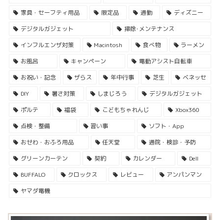
家具・セーフティ用品
限定品
通勤
ディズニー
デジタルガジェット
掃除･メンテナンス
インフルエンザ対策
Macintosh
食べ物
ラーメン
お風呂
キャンペーン
電動アシスト自転車
お祝い・記念
ザらス
年中行事
芝生
ベネッセ
DIY
暑さ対策
しまじろう
デジタルガジェット
ポルテ
福袋
こどもちゃれんじ
Xbox360
点検・整備
習い事
ソフト・App
おせわ・おふろ用品
任天堂
通院・検診・予防
グリーンカーテン
契約
カレンダー
Dell
BUFFALO
クロックス
レビュー
アンパンマン
ヤマダ電機