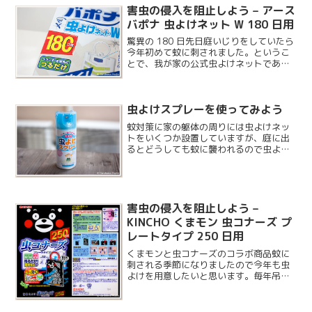
害虫の侵入を阻止しよう – アース
バポナ 虫よけネット W 180 日用
驚異の 180 日先日庭いじりをしていたら
今年初めて蚊に刺されました。というこ
とで、我が家の公式虫よけネットである
バポナ虫よけネットの設置となります。
今年はなんと 180 日もの寿命があるニュ
ーモデルがラインナップに加わりまし
虫よけスプレーを使ってみよう
た。
蚊対策に家の躯体の周りには虫よけネッ
トをいくつか設置していますが、庭に出
るとどうしても蚊に襲われるので虫よけ
スプレーを購入することにしました。少
し前に妻に虫よけリングとかいうものを
もらったのですが、リングを付けた手首
が5 分もしないで真っ赤...
害虫の侵入を阻止しよう –
KINCHO くまモン 虫コナーズ プ
レートタイプ 250 日用
くまモンと虫コナーズのコラボ商品蚊に
刺される季節になりましたので今年も虫
よけを用意したいと思います。毎年吊る
タイプの虫よけを使っていますが、売り
場でくまモンのものを見つけたので買っ
てみました。金鳥でお馴染みの明治 38