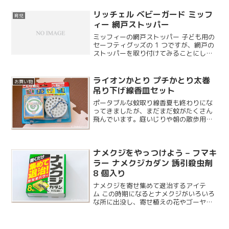
年創業、栄光と信頼の...
リッチェル ベビーガード ミッフ
育児
ィー 網戸ストッパー
ミッフィーの網戸ストッパー 子ども用の
セーフティグッズの 1 つですが、網戸の
ストッパーを取り付けてみることにしま
した。今回はミッフィーのものを購入し
ましたが、スヌーピーのものもあるよう
でつ。
ライオンかとり プチかとり太巻
お買い物
吊り下げ線香皿セット
ポータブルな蚊取り線香夏も終わりにな
ってきましたが、まだまだ蚊がたくさん
飛んでいます。庭いじりや朝の散歩用に
虫よけを考えていたところ、可愛らしい
蚊取り線香のセットがあったので試して
みることにしました。
ナメクジをやっつけよう – フマキ
ラー ナメクジカダン 誘引殺虫剤
8 個入り
ナメクジを寄せ集めて退治するアイテ
ム この時期になるとナメクジがいろいろ
な所に出没し、寄せ植えの花やゴーヤに
被害が出るのでやっつけることにしまし
た。