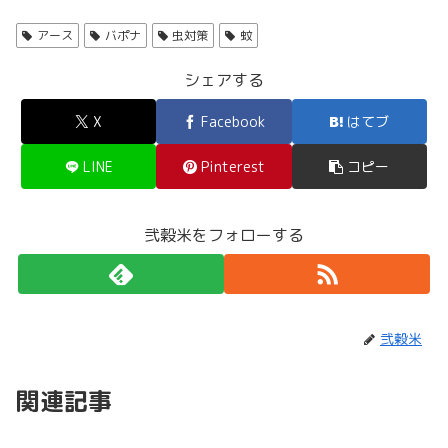
アース
バポナ
虫対策
蚊
シェアする
X
Facebook
はてブ
LINE
Pinterest
コピー
弐穀米をフォローする
弐穀米
関連記事