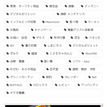
家具・セーフティ用品
限定品
通勤
ディズニー
デジタルガジェット
掃除･メンテナンス
インフルエンザ対策
Macintosh
食べ物
ラーメン
お風呂
キャンペーン
電動アシスト自転車
お祝い・記念
ザらス
年中行事
芝生
ベネッセ
DIY
暑さ対策
しまじろう
デジタルガジェット
ポルテ
福袋
こどもちゃれんじ
Xbox360
点検・整備
習い事
ソフト・App
おせわ・おふろ用品
任天堂
通院・検診・予防
グリーンカーテン
契約
カレンダー
Dell
BUFFALO
クロックス
レビュー
アンパンマン
ヤマダ電機