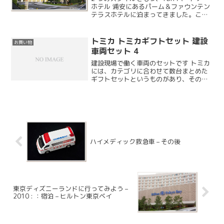
ホテル 浦安にあるパーム＆ファウンテン
テラスホテルに泊まってきました。こち
らはスタイルが違う 2 つのホテルになっ
ていて、東京ディズニーリゾートのパー
トナーホテルにもなっています。※4つ目
トミカ トミカギフトセット 建設
お買い物
となるディ...
車両セット 4
建設現場で働く車両のセットです トミカ
には、カテゴリに合わせて数台まとめた
ギフトセットというものがあり、その名
の通りトミカワールドなどの大型セット
と一緒にプレゼントすると喜ばれます。
今回は建設車両セットを購入してみまし
た。ギフトセットは専用...
ハイメディック救急車 – その後
東京ディズニーランドに行ってみよう –
2010 : ：宿泊 – ヒルトン東京ベイ