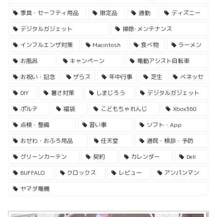
家具・セーフティ用品
限定品
通勤
ディズニー
デジタルガジェット
掃除･メンテナンス
インフルエンザ対策
Macintosh
食べ物
ラーメン
お風呂
キャンペーン
電動アシスト自転車
お祝い・記念
ザらス
年中行事
芝生
ベネッセ
DIY
暑さ対策
しまじろう
デジタルガジェット
ポルテ
福袋
こどもちゃれんじ
Xbox360
点検・整備
習い事
ソフト・App
おせわ・おふろ用品
任天堂
通院・検診・予防
グリーンカーテン
契約
カレンダー
Dell
BUFFALO
クロックス
レビュー
アンパンマン
ヤマダ電機