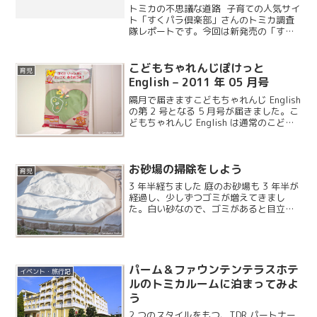
ードセット
トミカの不思議な道路 子育ての人気サイ
ト「すくパラ倶楽部」さんのトミカ調査
隊レポートです。今回は新発売の「すい
すいロード」シリーズについてのエント
リーです。トミカ調査隊の特集ページは
こちらです。
こどもちゃれんじぽけっと
育児
English – 2011 年 05 月号
隔月で届きますこどもちゃれんじ English
の第 2 号となる 5 月号が届きました。こ
どもちゃれんじ English は通常のこども
ちゃれんじと違い、1 ヶ月おきに届きま
す。
お砂場の掃除をしよう
育児
3 年半経ちました 庭のお砂場も 3 年半が
経過し、少しずつゴミが増えてきまし
た。白い砂なので、ゴミがあると目立ち
ますし、せっかくのサラサラ感が減って
しまうので掃除してみることにしまし
た。
パーム＆ファウンテンテラスホテ
イベント・旅行記
ルのトミカルームに泊まってみよ
う
2 つのスタイルをもつ、TDR パートナー