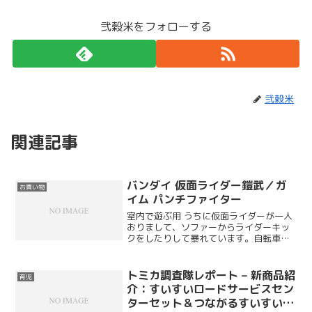
弐穀米をフォローする
弐穀米
関連記事
バンダイ 仮面ライダー鎧武／ガ
お買い物
イム パンチファイター
室内で遊ぶ用 うちに仮面ライダーが一人
おりまして、ソファーからライダーキッ
クをしたりして暴れています。自転車や
キックスクーターに乗らない天気の悪い
日などは、家で遊べるようにこんなもの
を用意してみました。
トミカ調査隊レポート – 新商品紹
育児
介：すいすいロードサービスセン
ターセット＆つながるすいすいロ