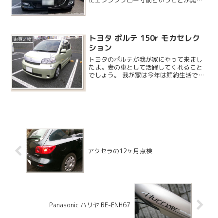
し、エンジンのオーバーホールか載せ替
えが必要になりました。そして絶妙なタ
イミングで新しいアクセラに出会いま
す。グレードも同じ15...
トヨタ ポルテ 150r モカセレク
お買い物
ション
トヨタのポルテが我が家にやって来まし
たよ。妻の車として活躍してくれること
でしょう。 我が家は今年は節約生活で
す。
アクセラの12ヶ月点検
Panasonic ハリヤ BE-ENH67