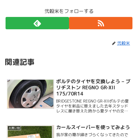
弐穀米をフォローする
弐穀米
関連記事
ポルテのタイヤを交換しよう – ブ
リヂストン REGNO GR-XII
175/70R14
BRIDGESTONE REGNO GR-XIIポルテの夏
タイヤを新品に替えました去年スタッド
レスに履き替えた時から夏タイヤの交換
をしなくてはと思っていました。車検な
どはスタッドレスで通しているので大丈
夫だったのですが、かなり摩耗と劣化が
カールスイーパーを使ってみよう
お買い物
進...
我が家の箒が掃きづらくなってきたので