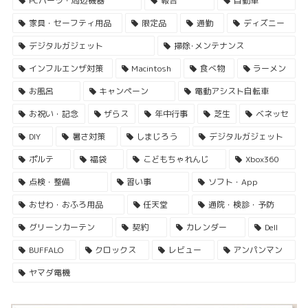
PCパーツ・周辺機器
報告
自動車
家具・セーフティ用品
限定品
通勤
ディズニー
デジタルガジェット
掃除･メンテナンス
インフルエンザ対策
Macintosh
食べ物
ラーメン
お風呂
キャンペーン
電動アシスト自転車
お祝い・記念
ザらス
年中行事
芝生
ベネッセ
DIY
暑さ対策
しまじろう
デジタルガジェット
ポルテ
福袋
こどもちゃれんじ
Xbox360
点検・整備
習い事
ソフト・App
おせわ・おふろ用品
任天堂
通院・検診・予防
グリーンカーテン
契約
カレンダー
Dell
BUFFALO
クロックス
レビュー
アンパンマン
ヤマダ電機