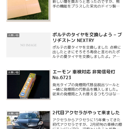
新しい箒を買おうと思ったのですが、熊
手の機能をプラスした栄光のドイツ製の
カールスイーパーという箒を見つけたの
で購入しました。
ポルテのタイヤを交換しよう – ブ
お買い物
リヂストン NEXTRY
ポルテの夏タイヤを交換しました 点検に
出したときにそろそろ寿命と言われたポ
ルテの夏タイヤを交換しましたよ。アク
セラのタイヤとは違い、今回はディーラ
ーではなくカー用品店で購入しました。
エーモン 車検対応 非常信号灯
お買い物
No.6723
発光タイプの発煙筒代替品脱出ツールと
一緒に発煙筒の代替品を購入しました。
従来の発煙筒と入れ替えるつもりはな
く、追加として車に置いておきます。何
度も使えるので経済的ですね。
2代目アクセラがやって来ました
お買い物
アクセラからアクセラに15年乗ってきた
初代アクセラですが、2月初旬の車検の際
にエンジンブロー寸前ということが発覚