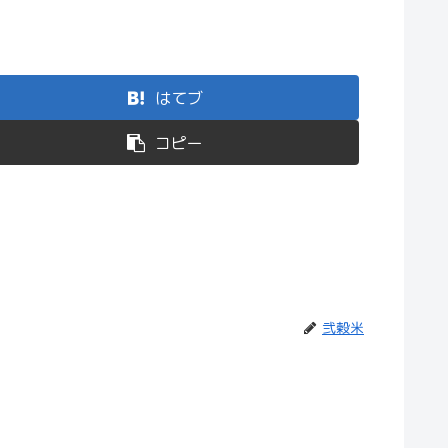
はてブ
コピー
弐穀米