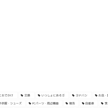
におでかけ
交換
いっしょにあそぶ
ヨドバシ
お店・
子供服・シューズ
PCパーツ・周辺機器
報告
自動車
家