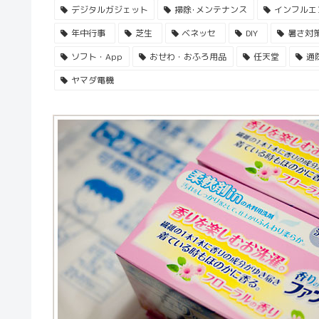
デジタルガジェット
掃除･メンテナンス
インフルエ
年中行事
芝生
ベネッセ
DIY
暑さ対
ソフト・App
おせわ・おふろ用品
任天堂
通
ヤマダ電機