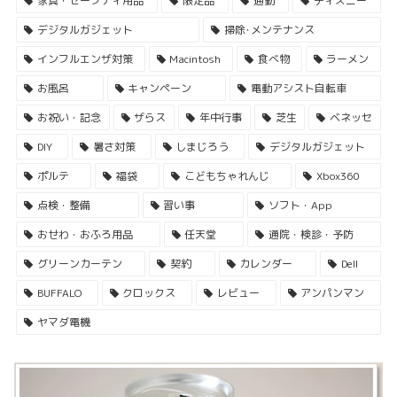
家具・セーフティ用品
限定品
通勤
ディズニー
デジタルガジェット
掃除･メンテナンス
インフルエンザ対策
Macintosh
食べ物
ラーメン
お風呂
キャンペーン
電動アシスト自転車
お祝い・記念
ザらス
年中行事
芝生
ベネッセ
DIY
暑さ対策
しまじろう
デジタルガジェット
ポルテ
福袋
こどもちゃれんじ
Xbox360
点検・整備
習い事
ソフト・App
おせわ・おふろ用品
任天堂
通院・検診・予防
グリーンカーテン
契約
カレンダー
Dell
BUFFALO
クロックス
レビュー
アンパンマン
ヤマダ電機