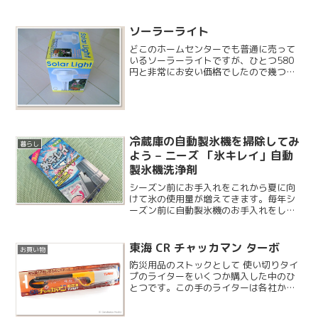
ソーラーライト
どこのホームセンターでも普通に売って
いるソーラーライトですが、ひとつ580
円と非常にお安い価格でしたので幾つか
購入してきました。
冷蔵庫の自動製氷機を掃除してみ
暮らし
よう – ニーズ 「氷キレイ」自動
製氷機洗浄剤
シーズン前にお手入れをこれから夏に向
けて氷の使用量が増えてきます。毎年シ
ーズン前に自動製氷機のお手入れをして
いますが、今回はこちらのクリーナーを
使用してみました。
東海 CR チャッカマン ターボ
お買い物
防災用品のストックとして 使い切りタイ
プのライターをいくつか購入した中のひ
とつです。この手のライターは各社から
販売されていますが、「チャッカマン」
という名称はは栄光と信頼の東海株式会