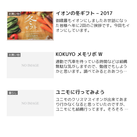
社の登録商標になっています。
イオンの冬ギフト – 2017
お買い物
御歳暮もイオンにしましたお世話になっ
た皆様へ年に2回のご挨拶です。今回もイ
オンにしています。
KOKUYO メモリボ W
お買い物
通勤で汽車を待っている時間などは結構
無駄な気がしますので、勉強でもしよう
かと思います。調べてみるとおあつらえ
向きの製品がありました。デジタル単語
カードという位置づけですが、他にも資
格試験用などにバリエーションがあるよ
うです。資格試験用のパッ...
ユニモに行ってみよう
暮らし
ユニモのクリスマスイオンが出来てあま
り行かなくなると思っていたのですが、
ユニモにも結構行ってます。そろそろ 12
月ということでクリスマスの飾り付けが
始まっていました。