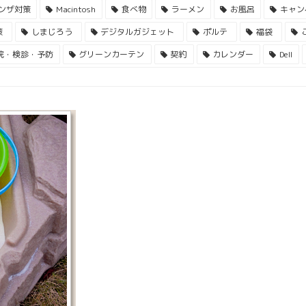
ンザ対策
Macintosh
食べ物
ラーメン
お風呂
キャン
策
しまじろう
デジタルガジェット
ポルテ
福袋
院・検診・予防
グリーンカーテン
契約
カレンダー
Dell