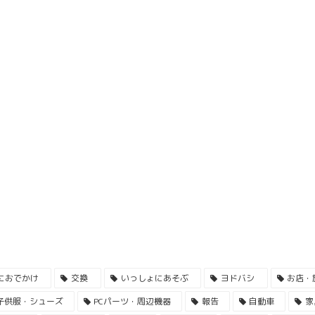
におでかけ
交換
いっしょにあそぶ
ヨドバシ
お店・
子供服・シューズ
PCパーツ・周辺機器
報告
自動車
家