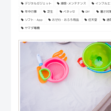
デジタルガジェット
掃除･メンテナンス
インフルエ
年中行事
芝生
ベネッセ
DIY
暑さ対
ソフト・App
おせわ・おふろ用品
任天堂
通
ヤマダ電機