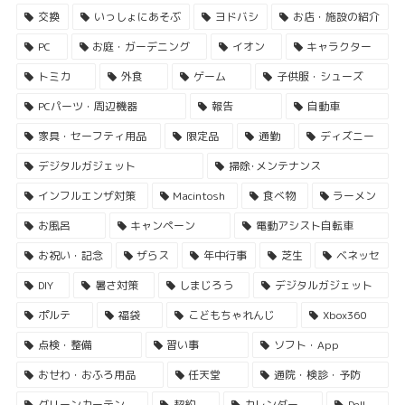
交換
いっしょにあそぶ
ヨドバシ
お店・施設の紹介
PC
お庭・ガーデニング
イオン
キャラクター
トミカ
外食
ゲーム
子供服・シューズ
PCパーツ・周辺機器
報告
自動車
家具・セーフティ用品
限定品
通勤
ディズニー
デジタルガジェット
掃除･メンテナンス
インフルエンザ対策
Macintosh
食べ物
ラーメン
お風呂
キャンペーン
電動アシスト自転車
お祝い・記念
ザらス
年中行事
芝生
ベネッセ
DIY
暑さ対策
しまじろう
デジタルガジェット
ポルテ
福袋
こどもちゃれんじ
Xbox360
点検・整備
習い事
ソフト・App
おせわ・おふろ用品
任天堂
通院・検診・予防
グリーンカーテン
契約
カレンダー
Dell