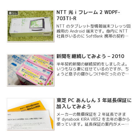
機種変しました。007SH も絶賛ポンコツ
中で春に機種変する予定ですが、二度と...
NTT 光 i フレーム 2 WDPF-
暮らし
703TI-R
NTT のタブレット型情報端末フレッツ回
線用の Android 端末です。身内に NTT
社員がいるのに SoftBank 携帯の契約を
4 台もしている裏切り者でお馴染みの私
ですが、自宅の回線は栄光と信頼の NTT
B フレッツとひかり電...
新聞を継続してみよう – 2010
半年契約新聞の継続契約をしましたよ。
いつもなら妻に任せているのですが、ち
ょうど息子の寝かしつけ中だったので私
が応対することに。よくわからないので
前回と一緒でいいですと伝えたところ、5
月からの継続で半年契約ということにな
り、ゴミ袋と洗剤を頂...
東芝 PC あんしん 3 年延長保証に
加入してみよう
メーカーの無償保証を 2 年延長できま
す dynabook KIRA V832 を去年の春から
使っています。延長保証の案内がメール
でたまに届き、加入できるのは購入後 1
年以内ということなので加入してみまし
た。こちらの保証はメーカーの無償保...