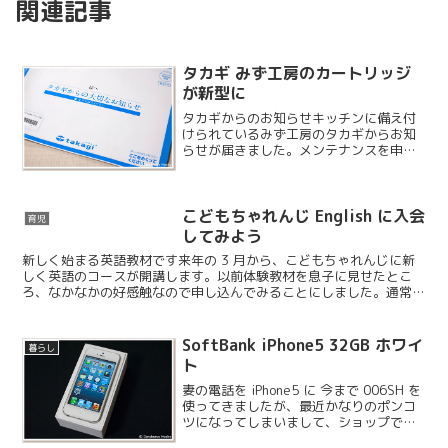
関連記事
タカギ みず工房のカートリッジ
が新型に
タカギからのお知らせキッチンに備え付
けられているみず工房のタカギからお知
らせが届きました。メンテナンスを申し
込んでいるのでそれについての案内だと
思ったのですが、どうやら新型のカート
リッジが登場するようです。
こどもちゃれんじ English に入会
育児
してみよう
新しく始まる英語教材です来年の 3 月から、こどもちゃれんじに新
しく英語のコースが開講します。以前体験教材を息子に見せたとこ
ろ、なかなかの好感触なので申し込んでみることにしました。通常の
こどもちゃれんじに比べてキャラクターの絵柄が可愛らしく...
SoftBank iPhone5 32GB ホワイ
暮らし
ト
妻の電話を iPhone5 に 今まで 006SH を
使ってきましたが、最近かなりのポンコ
ツになってしまいまして、ショップでも
相談したのですがどうにもならないので