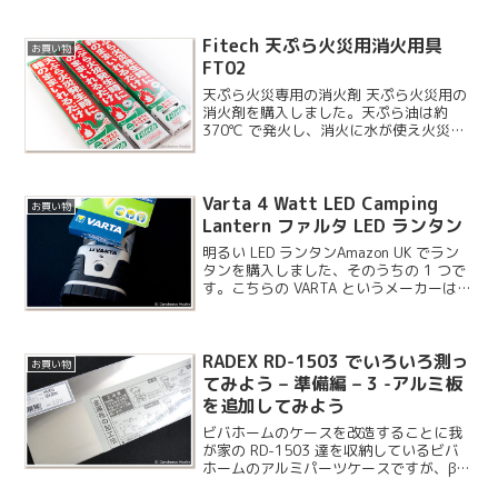
選びました。この間パラソルを購入した
ユニモのショップで 980 円で購入してい
Fitech 天ぷら火災用消火用具
ます。
お買い物
FT02
天ぷら火災専用の消火剤 天ぷら火災用の
消火剤を購入しました。天ぷら油は約
370℃ で発火し、消火に水が使え火災で
すが、この消火剤を箱ごと投入すること
で消火することが出来るようです。自宅
と実家用に 3 つ購入してみました。
Varta 4 Watt LED Camping
お買い物
Lantern ファルタ LED ランタン
明るい LED ランタンAmazon UK でラン
タンを購入しました、そのうちの 1 つで
す。こちらの VARTA というメーカーはフ
ァルタと読むそうで、日本でもバッテリ
ー系の商品が入ってきているみたいで
す。
RADEX RD-1503 でいろいろ測っ
お買い物
てみよう – 準備編 – 3 -アルミ板
を追加してみよう
ビバホームのケースを改造することに我
が家の RD-1503 達を収納しているビバ
ホームのアルミパーツケースですが、β
線遮断能力が実は無いようなのでアルミ