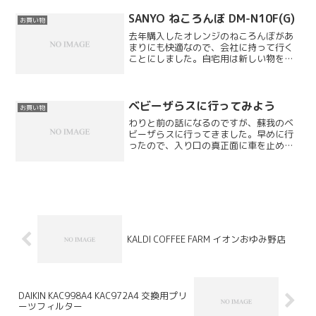
板を取り付けてちょっと強くしてみまし
た。
SANYO ねころんぼ DM-N10F(G)
お買い物
去年購入したオレンジのねころんぼがあ
まりにも快適なので、会社に持って行く
ことにしました。自宅用は新しい物を再
購入します。ねころんぼは店頭で見たこ
とありません。ニッチな市場なのかもし
れませんが、これは本当に優れもので
す。
ベビーザらスに行ってみよう
お買い物
わりと前の話になるのですが、蘇我のベ
ビーザらスに行ってきました。早めに行
ったので、入り口の真正面に車を止める
ことが出来ました。右回りのコースでし
たらポールポジションです。少しずつ人
が増えてきて、入り口の前に並びはじめ
たのですが、私は車の中に...
KALDI COFFEE FARM イオンおゆみ野店
DAIKIN KAC998A4 KAC972A4 交換用プリ
ーツフィルター