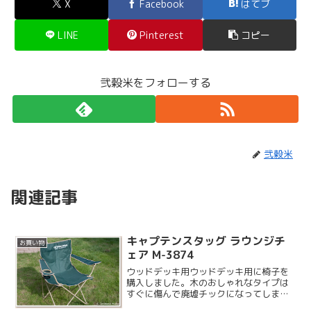
X
Facebook
はてブ
LINE
Pinterest
コピー
弐穀米をフォローする
弐穀米
関連記事
キャプテンスタッグ ラウンジチ
お買い物
ェア M-3874
ウッドデッキ用ウッドデッキ用に椅子を
購入しました。木のおしゃれなタイプは
すぐに傷んで廃墟チックになってしまう
ので、気軽に収納できるこちらの椅子を