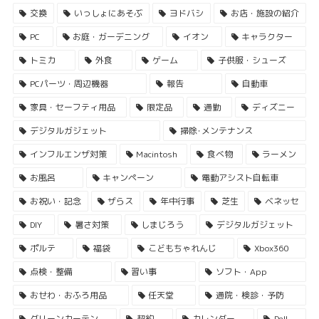
交換
いっしょにあそぶ
ヨドバシ
お店・施設の紹介
PC
お庭・ガーデニング
イオン
キャラクター
トミカ
外食
ゲーム
子供服・シューズ
PCパーツ・周辺機器
報告
自動車
家具・セーフティ用品
限定品
通勤
ディズニー
デジタルガジェット
掃除･メンテナンス
インフルエンザ対策
Macintosh
食べ物
ラーメン
お風呂
キャンペーン
電動アシスト自転車
お祝い・記念
ザらス
年中行事
芝生
ベネッセ
DIY
暑さ対策
しまじろう
デジタルガジェット
ポルテ
福袋
こどもちゃれんじ
Xbox360
点検・整備
習い事
ソフト・App
おせわ・おふろ用品
任天堂
通院・検診・予防
グリーンカーテン
契約
カレンダー
Dell