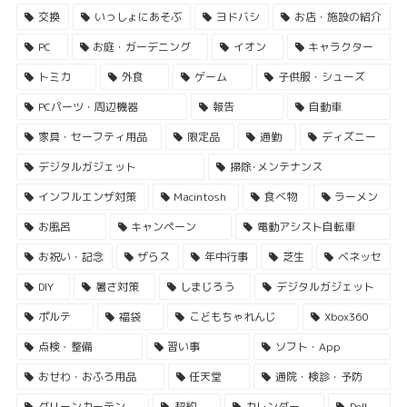
交換
いっしょにあそぶ
ヨドバシ
お店・施設の紹介
PC
お庭・ガーデニング
イオン
キャラクター
トミカ
外食
ゲーム
子供服・シューズ
PCパーツ・周辺機器
報告
自動車
家具・セーフティ用品
限定品
通勤
ディズニー
デジタルガジェット
掃除･メンテナンス
インフルエンザ対策
Macintosh
食べ物
ラーメン
お風呂
キャンペーン
電動アシスト自転車
お祝い・記念
ザらス
年中行事
芝生
ベネッセ
DIY
暑さ対策
しまじろう
デジタルガジェット
ポルテ
福袋
こどもちゃれんじ
Xbox360
点検・整備
習い事
ソフト・App
おせわ・おふろ用品
任天堂
通院・検診・予防
グリーンカーテン
契約
カレンダー
Dell