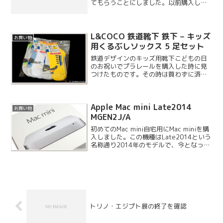
てもらうことにしました。以前購入した
ST31500341AS と同程度のものをヨド
バシの店頭で探したのですが、ちょうど
1.5TB のものは売り...
L&COCO 鉄道靴下 鉄下 – キッズ
お買い物
用くるぶしソックス 5 足セット
鉄道デザインのキッズ用靴下こどもの日
のお祝いでプラレールを購入した時に見
つけたものです。その時は買わずに済ま
せましたが、息子の好きな山手線とドク
ターイエロー柄がセットになっているも
のを見つけましたので購入してみまし
Apple Mac mini Late2014
た。こちらの靴下は L&C...
お買い物
MGEN2J/A
初めてのMac mini自宅用にMac miniを購
入しました。この機種はLate2014という
名称通り2014年のモデルで、今となって
は古いMacと言えます。今年新型が出る
可能性があったのですが、この秋には出
ませんでしたので購入早々旧モデ...
トリノ・エジプト展の終了を確認