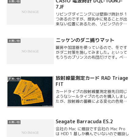
CASIO 電波時計 DQL-100NJ-
お買い物
7JF
リビングダイニングには壁掛け時計が 1
つあるのですが、授乳中に見ることが出
来ない位置にあるため、リビングのテー
ブルの上に置ける時計を購入しました。
ついでに温湿度も測れるものがあると便
利だと思ったので、こちらの時計を選び
ニッケンのダニ捕りマット
お買い物
ました。
暖房や加湿器を使っているので、冬です
がダニ対策を施してみました。といって
もうちのプリンスの布団だけです。ベッ
ドなのであまり必要ないかもしれません
が念のため。こちらのメーカーのダニ捕
りマットは色々な所で販売されており、
サイズが S・M・A4 ...
放射線量測定カード RAD Triage
お買い物
FIT
カードタイプの放射線量測定器先日同じ
ようなシールタイプのものを購入しまし
たが、放射線の蓄積による変化の色見本
が 250mSv からとなっています。一応視
覚的には 50mSv 程度で確認はできるも
のの、それでも大きすぎる数値なので
Seagate Barracuda ES.2
20mSv...
お買い物
会社の Mac に増設です会社の Mac Pro
は HDD 1 基しか積んでいないので増設し