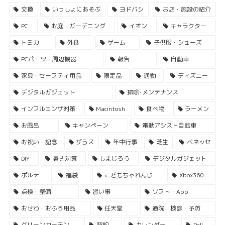
交換
いっしょにあそぶ
ヨドバシ
お店・施設の紹介
PC
お庭・ガーデニング
イオン
キャラクター
トミカ
外食
ゲーム
子供服・シューズ
PCパーツ・周辺機器
報告
自動車
家具・セーフティ用品
限定品
通勤
ディズニー
デジタルガジェット
掃除･メンテナンス
インフルエンザ対策
Macintosh
食べ物
ラーメン
お風呂
キャンペーン
電動アシスト自転車
お祝い・記念
ザらス
年中行事
芝生
ベネッセ
DIY
暑さ対策
しまじろう
デジタルガジェット
ポルテ
福袋
こどもちゃれんじ
Xbox360
点検・整備
習い事
ソフト・App
おせわ・おふろ用品
任天堂
通院・検診・予防
グリーンカーテン
契約
カレンダー
Dell