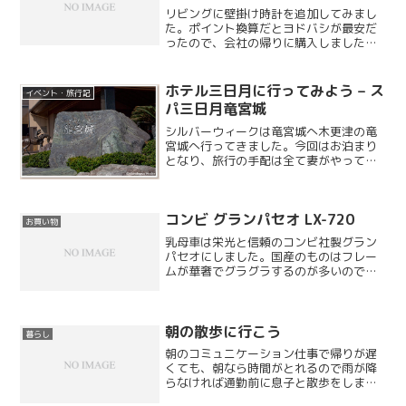
リビングに壁掛け時計を追加してみまし
た。ポイント換算だとヨドバシが最安だ
ったので、会社の帰りに購入しましたが
思ったより大きいので、駅からの自転車
がちょっと大変でした。
ホテル三日月に行ってみよう – ス
イベント・旅行記
パ三日月竜宮城
シルバーウィークは竜宮城へ木更津の竜
宮城へ行ってきました。今回はお泊まり
となり、旅行の手配は全て妻がやってく
れました。細かいことは分からないので
すが、どうやら最後の 1 部屋がギリギリ
で予約できたそうです。木更津温泉 龍
コンビ グランパセオ LX-720
宮城スパ・ホテル三日...
お買い物
乳母車は栄光と信頼のコンビ社製グラン
パセオにしました。国産のものはフレー
ムが華奢でグラグラするのが多いので、
輸入品の購入も検討しましたが、一部を
除いてバギータイプで新生児は使用でき
ないため、今回はコンビのものにしまし
た。新生児対応のものもあ...
朝の散歩に行こう
暮らし
朝のコミュニケーション仕事で帰りが遅
くても、朝なら時間がとれるので雨が降
らなければ通勤前に息子と散歩をしま
す。冬は寒くて早朝は無理かもしれませ