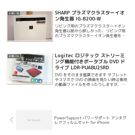
んが、今は快適な季節です。15 分程度な
ので「おゆみの道」を少しまわる位です
が、とても貴重な時間で...
SHARP プラズマクラスターイオ
お買い物
ン発生器 IG-B200-W
リビング用のプラズマクラスターイオン
発生器以前から欲しかった、リビング用
のプラズマクラスターイオン発生器を購
入しました。リビングには既に IG-A100
を設置していましたが、こちらは 6 畳用
だったので大きな畳数に対応できる機種
Logitec ロジテック ストリーミ
が欲しかっ...
お買い物
ング機能付きポータブル DVD ド
ライブ LDR-PUA8U2SRD
DVD をそのまま鑑賞できます タブレット
やスマホで DVD の映画を見たい時は専用
の動画ファイルを作ったりしますが、こ
ちらのドライブに付属しているアプリケ
ーションを使うと接続した PC から DVD
をそのまま鑑賞することができます。こ
れ...
PowerSupport パワーサポート アンチグ
レアフィルムセット for iPhone