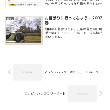
め、先日よりもしっかり積もるらしいで
す。朝の6時頃から夕方まで降り続くらし
く、雨ではなくいきなり雪なので溶けず
に積もっていきそうです。今回は三連休
お墓参りに行ってみよう – 2007
暮らし
の初日ということで通...
春
恒例のお墓参りです。去年の夏と同じ場
所で撮影してみましたが、ずいぶん趣が
違いますね。
マックスバリュに水をもらいにいこう
コンビ ハンズフリーゲート