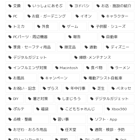
交換
いっしょにあそぶ
ヨドバシ
お店・施設の紹介
PC
お庭・ガーデニング
イオン
キャラクター
トミカ
外食
ゲーム
子供服・シューズ
PCパーツ・周辺機器
報告
自動車
家具・セーフティ用品
限定品
通勤
ディズニー
デジタルガジェット
掃除･メンテナンス
インフルエンザ対策
Macintosh
食べ物
ラーメン
お風呂
キャンペーン
電動アシスト自転車
お祝い・記念
ザらス
年中行事
芝生
ベネッセ
DIY
暑さ対策
しまじろう
デジタルガジェット
ポルテ
福袋
こどもちゃれんじ
Xbox360
点検・整備
習い事
ソフト・App
おせわ・おふろ用品
任天堂
通院・検診・予防
グリーンカーテン
契約
カレンダー
Dell