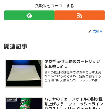
弐穀米をフォローする
弐穀米
関連記事
タカギ みず工房のカートリッジ
を交換しよう
台所の蛇口には標準でタカギのみず工房
がついているのですが、定期契約をする
と定期的に交換用のカートリッジが郵送
されてきます。家族数によって使用水量
が変わるのでそれにあわせて契約を行う
のですが、我が家は 3 ヶ月に 1 回の交換
契約です。5 年...
ハリヤのチェーンオイルの耐水性
お買い物
を上げよう – フィニッシュライン
クロスカントリー ウェットルー