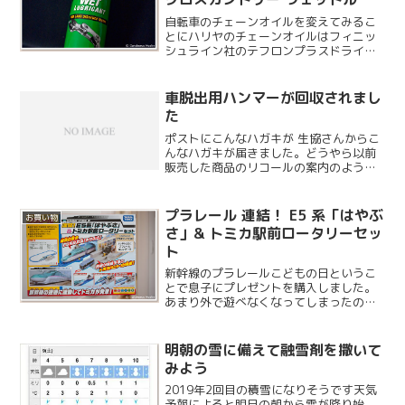
ブ
自転車のチェーンオイルを変えてみるこ
とにハリヤのチェーンオイルはフィニッ
シュライン社のテフロンプラスドライル
ーブを使っていますが、雨の日の通勤な
どでは片道で油脂が流れてしまい潤滑が
上手くいきません。もう少し粘度の高い
車脱出用ハンマーが回収されまし
オイルを探してみたところ...
た
ポストにこんなハガキが 生協さんからこ
んなハガキが届きました。どうやら以前
販売した商品のリコールの案内のようで
す。商品回収ということで交換扱いでは
無く返金になるようですね。ちょうど配
達があるのでその時に引き取ってもらい
プラレール 連結！ E5 系「はやぶ
お買い物
ました。
さ」& トミカ駅前ロータリーセッ
ト
新幹線のプラレールこどもの日というこ
とで息子にプレゼントを購入しました。
あまり外で遊べなくなってしまったの
で、せめて家の中では楽しく過ごしても
らいたいと思い、かねてから欲しがって
いた新幹線を選びました。
明朝の雪に備えて融雪剤を撒いて
みよう
2019年2回目の積雪になりそうです天気
予報によると明日の朝から雪が降り始