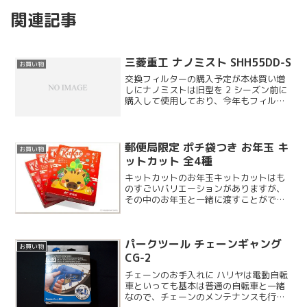
関連記事
三菱重工 ナノミスト SHH55DD-S
お買い物
交換フィルターの購入予定が本体買い増
しにナノミストは旧型を 2 シーズン前に
購入して使用しており、今年もフィルタ
ーを購入しようと楽天を見ていたら、本
体が 7,980 円とあまりにも安かったので
思わず購入してしまいました。リビング
の加湿器を増...
郵便局限定 ポチ袋つき お年玉 キ
お買い物
ットカット 全4種
キットカットのお年玉キットカットはも
のすごいバリエーションがありますが、
その中のお年玉と一緒に渡すことができ
るお年玉キットカットというものを息子
達と甥姪（小学生まで）用に2年前から購
入しています。キットカットと言えば受
パークツール チェーンギャング
験生御用達のお菓子とい...
お買い物
CG-2
チェーンのお手入れに ハリヤは電動自転
車といっても基本は普通の自転車と一緒
なので、チェーンのメンテナンスも行う