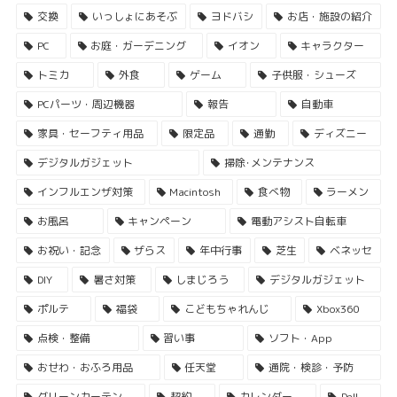
交換
いっしょにあそぶ
ヨドバシ
お店・施設の紹介
PC
お庭・ガーデニング
イオン
キャラクター
トミカ
外食
ゲーム
子供服・シューズ
PCパーツ・周辺機器
報告
自動車
家具・セーフティ用品
限定品
通勤
ディズニー
デジタルガジェット
掃除･メンテナンス
インフルエンザ対策
Macintosh
食べ物
ラーメン
お風呂
キャンペーン
電動アシスト自転車
お祝い・記念
ザらス
年中行事
芝生
ベネッセ
DIY
暑さ対策
しまじろう
デジタルガジェット
ポルテ
福袋
こどもちゃれんじ
Xbox360
点検・整備
習い事
ソフト・App
おせわ・おふろ用品
任天堂
通院・検診・予防
グリーンカーテン
契約
カレンダー
Dell