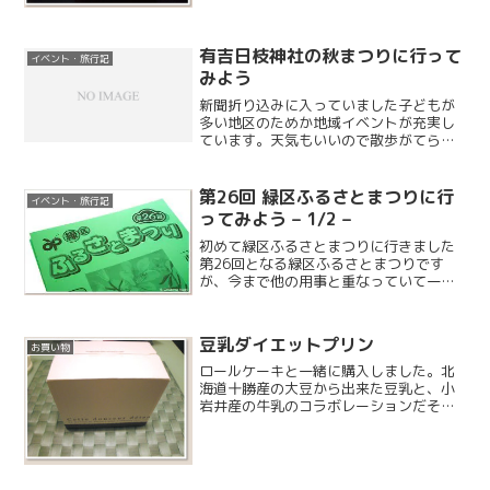
必要があります。以前同じような製品で
バルビエリのものを購入したのですが、
速攻で壊れたのでこちらを買い直すこと
にしました。
有吉日枝神社の秋まつりに行って
イベント・旅行記
みよう
新聞折り込みに入っていました子どもが
多い地区のためか地域イベントが充実し
ています。天気もいいので散歩がてら行
ってみることにしました。江戸時代から
のお祭りだそうで、ずいぶん年季が入っ
ているようです。
第26回 緑区ふるさとまつりに行
イベント・旅行記
ってみよう – 1/2 –
初めて緑区ふるさとまつりに行きました
第26回となる緑区ふるさとまつりです
が、今まで他の用事と重なっていて一度
も行った事はありませんでした。今回は
終日フリーとなったので遂に行ってみる
ことになりましたが、上の子は友達と遊
豆乳ダイエットプリン
お買い物
ぶということで不参加とな...
ロールケーキと一緒に購入しました。北
海道十勝産の大豆から出来た豆乳と、小
岩井産の牛乳のコラボレーションだそう
です。