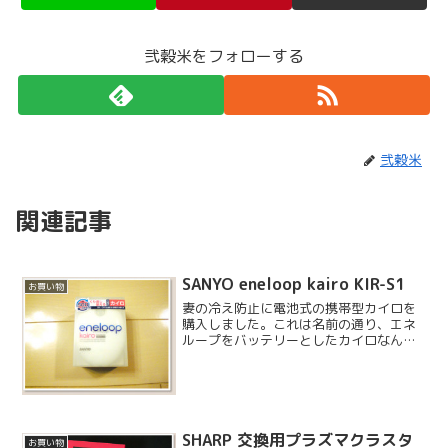
弐穀米をフォローする
弐穀米
関連記事
SANYO eneloop kairo KIR-S1
お買い物
妻の冷え防止に電池式の携帯型カイロを
購入しました。これは名前の通り、エネ
ループをバッテリーとしたカイロなんだ
と思っていたら違うらしく、充電式なの
で、「エネルギーをループ」させている
点から名前がついたそうで、充電池はリ
チウムイオン電池です。色...
SHARP 交換用プラズマクラスタ
お買い物