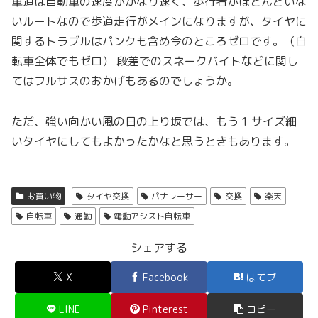
車道は自動車の速度がかなり速く、歩行者がほとんどいな
いルートなので歩道走行がメインになりますが、タイヤに
関するトラブルはパンクも含め今のところゼロです。（自
転車全体でもゼロ） 段差でのスネークバイトなどに関し
てはフルサスのおかげもあるのでしょうか。
ただ、強い向かい風の日の上り坂では、もう 1 サイズ細
いタイヤにしてもよかったかなと思うときもあります。
お買い物
タイヤ交換
パナレーサー
交換
楽天
自転車
通勤
電動アシスト自転車
シェアする
X
Facebook
はてブ
LINE
Pinterest
コピー