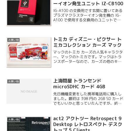
ーイオン発生ユニット IZ-CB100
IG-A100 の交換用です玄関に置いてある
プラズマクラスターイオン発生機の IG-
A100 で使用する交換用のユニットで
す。我が家の IG-A100 は 2 回目のユニ
ット交換になりました。
トミカ ディズニー・ピクサー ト
お買い物
ミカコレクション カーズ マック
マックのトミカ カーズの人気キャラクタ
ー、マックのトミカです。マックはトラ
ンスポーターなので、カーズの他のキャ
ラクターよりサイズが大きくなります。
そのため大型のおもちゃが多いのです
が、このマックはロングトミカに近いサ
上海問屋 トランセンド
イズになっています。価格...
お買い物
microSDHC カード 4GB
先日機種変更をした携帯電話用に購入し
ました。最初は 398 円の 2GB SD カード
でもいいかと思っていたんですが、折角
なんで 4GB SDHC カードにしました。こ
れでも 819 円と大変リーズナブルです。
act2 アクトツー Retrospect 9
お買い物
Desktop レトロスペクト デスク
トップ 5 Clients