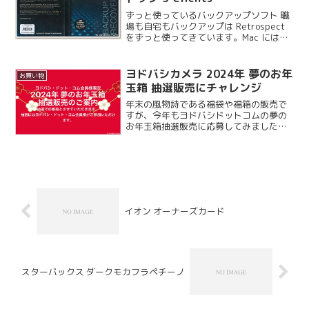
ずっと使っているバックアップソフト 職
場も自宅もバックアップは Retrospect
をずっと使ってきています。Mac には
TimeMachine という大変便利な自動バッ
クアップ機能がありますが、東日本大震
災では TimeMachine...
ヨドバシカメラ 2024年 夢のお年
お買い物
玉箱 抽選販売にチャレンジ
年末の風物詩である福袋や福箱の販売で
すが、今年もヨドバシドットコムの夢の
お年玉箱抽選販売に応募してみました。
先着順から抽選販売に切り替わってから
一度も当選したことがないのですが、と
りあえず今年も応募してみます。
イオン オーナーズカード
スターバックス ダークモカフラペチーノ