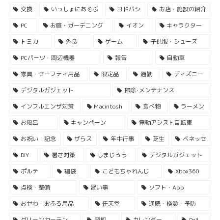
交換
いっしょにあそぶ
ヨドバシ
お店・施設の紹介
PC
お庭・ガーデニング
イオン
キャラクター
トミカ
外食
ゲーム
子供服・シューズ
PCパーツ・周辺機器
報告
自動車
家具・セーフティ用品
限定品
通勤
ディズニー
デジタルガジェット
掃除･メンテナンス
インフルエンザ対策
Macintosh
食べ物
ラーメン
お風呂
キャンペーン
電動アシスト自転車
お祝い・記念
ザらス
年中行事
芝生
ベネッセ
DIY
暑さ対策
しまじろう
デジタルガジェット
ポルテ
福袋
こどもちゃれんじ
Xbox360
点検・整備
習い事
ソフト・App
おせわ・おふろ用品
任天堂
通院・検診・予防
グリーンカーテン
契約
カレンダー
Dell