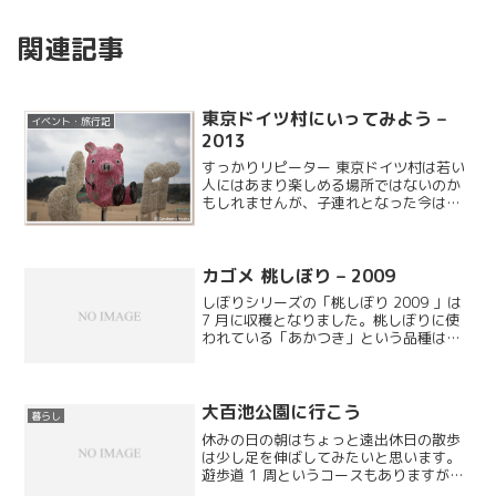
関連記事
東京ドイツ村にいってみよう –
イベント・旅行記
2013
すっかりリピーター 東京ドイツ村は若い
人にはあまり楽しめる場所ではないのか
もしれませんが、子連れとなった今はす
っかりリピーターとなるくらいの名スポ
ットとなっています。また、いつ行って
も芝生の状態が良いので驚きます。
カゴメ 桃しぼり – 2009
しぼりシリーズの「桃しぼり 2009 」は
7 月に収穫となりました。桃しぼりに使
われている「あかつき」という品種は皇
室献上桃だそうで、ジュースにするには
ちょっと勿体ない気もします。
大百池公園に行こう
暮らし
休みの日の朝はちょっと遠出休日の散歩
は少し足を伸ばしてみたいと思います。
遊歩道 1 周というコースもありますが、
6km 以上あるのでまだ息子は無理です