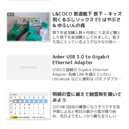
ね。
L&COCO 鉄道靴下 鉄下 – キッズ
育児
用くるぶしソックス E5 はやぶさ
& ゆふいんの森
鉄下を追加購入数ヶ月前に 5 足ほど購入
した鉄下を追加購入してみました。息子
も気に入っているようでなかなか良い靴
下だと思います。
Anker USB 3.0 to Gigabit
Ethernet Adapter
USB3.0 接続の Gigabit Ethernet
Adapter 有線 LAN を備えていない
Ultrabook などに便利な USB アダプター
です。USB2.0 のものは既に持っているの
ですが、せっかくのギガビットネットワ
ークを...
明朝の雪に備えて融雪剤を撒いて
みよう
2019年2回目の積雪になりそうです天気
予報によると明日の朝から雪が降り始
め、先日よりもしっかり積もるらしいで
す。朝の6時頃から夕方まで降り続くらし
く、雨ではなくいきなり雪なので溶けず