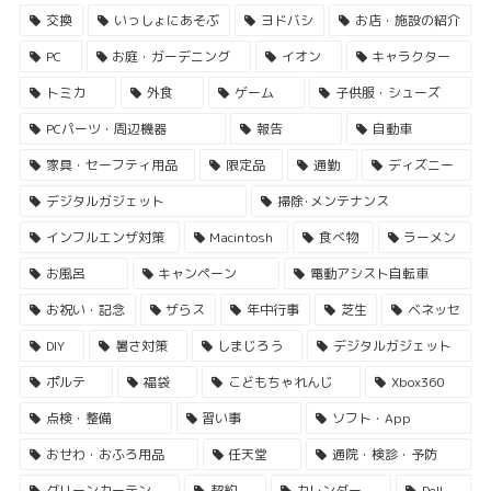
交換
いっしょにあそぶ
ヨドバシ
お店・施設の紹介
PC
お庭・ガーデニング
イオン
キャラクター
トミカ
外食
ゲーム
子供服・シューズ
PCパーツ・周辺機器
報告
自動車
家具・セーフティ用品
限定品
通勤
ディズニー
デジタルガジェット
掃除･メンテナンス
インフルエンザ対策
Macintosh
食べ物
ラーメン
お風呂
キャンペーン
電動アシスト自転車
お祝い・記念
ザらス
年中行事
芝生
ベネッセ
DIY
暑さ対策
しまじろう
デジタルガジェット
ポルテ
福袋
こどもちゃれんじ
Xbox360
点検・整備
習い事
ソフト・App
おせわ・おふろ用品
任天堂
通院・検診・予防
グリーンカーテン
契約
カレンダー
Dell