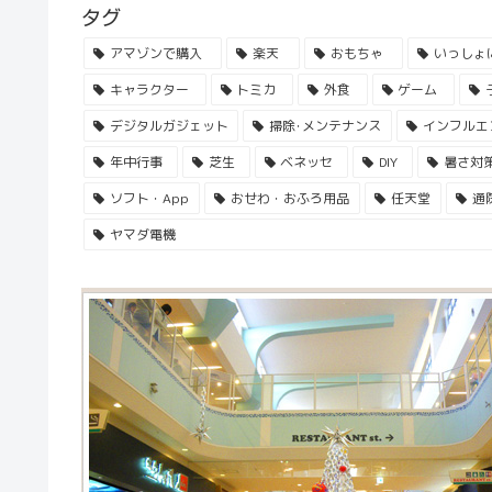
タグ
アマゾンで購入
楽天
おもちゃ
いっしょ
キャラクター
トミカ
外食
ゲーム
デジタルガジェット
掃除･メンテナンス
インフルエ
年中行事
芝生
ベネッセ
DIY
暑さ対
ソフト・App
おせわ・おふろ用品
任天堂
通
ヤマダ電機