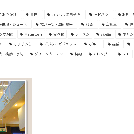
におでかけ
交換
いっしょにあそぶ
ヨドバシ
お店・
子供服・シューズ
PCパーツ・周辺機器
報告
自動車
家
ンザ対策
Macintosh
食べ物
ラーメン
お風呂
キャン
策
しまじろう
デジタルガジェット
ポルテ
福袋
院・検診・予防
グリーンカーテン
契約
カレンダー
Dell