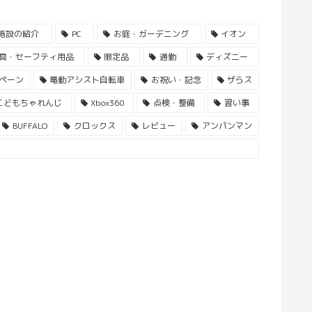
施設の紹介
PC
お庭・ガーデニング
イオン
具・セーフティ用品
限定品
通勤
ディズニー
ペーン
電動アシスト自転車
お祝い・記念
ザらス
こどもちゃれんじ
Xbox360
点検・整備
習い事
BUFFALO
クロックス
レビュー
アンパンマン