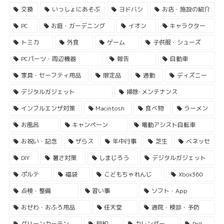
交換
いっしょにあそぶ
ヨドバシ
お店・施設の紹介
PC
お庭・ガーデニング
イオン
キャラクター
トミカ
外食
ゲーム
子供服・シューズ
PCパーツ・周辺機器
報告
自動車
家具・セーフティ用品
限定品
通勤
ディズニー
デジタルガジェット
掃除･メンテナンス
インフルエンザ対策
Macintosh
食べ物
ラーメン
お風呂
キャンペーン
電動アシスト自転車
お祝い・記念
ザらス
年中行事
芝生
ベネッセ
DIY
暑さ対策
しまじろう
デジタルガジェット
ポルテ
福袋
こどもちゃれんじ
Xbox360
点検・整備
習い事
ソフト・App
おせわ・おふろ用品
任天堂
通院・検診・予防
グリーンカーテン
契約
カレンダー
Dell