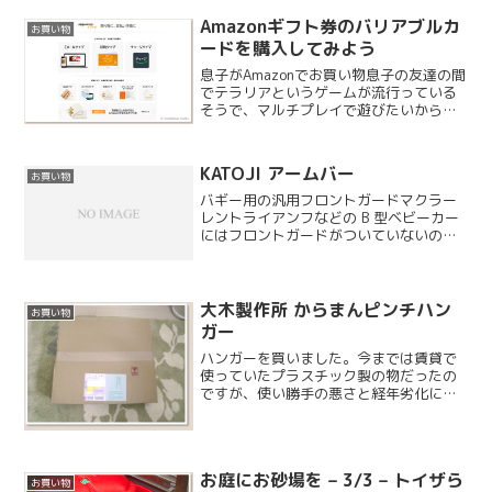
Amazonギフト券のバリアブルカ
お買い物
ードを購入してみよう
息子がAmazonでお買い物息子の友達の間
でテラリアというゲームが流行っている
そうで、マルチプレイで遊びたいからど
うしても欲しいと言い出しました。特に
お祝いでもイベントでもないので買い与
えるのは教育上どうだろうと躊躇いまし
KATOJI アームバー
お買い物
たが、お祖母ちゃん...
バギー用の汎用フロントガードマクラー
レントライアンフなどの B 型ベビーカー
にはフロントガードがついていないの
で、汎用品を購入しました。カトージ社
製のものがパフォーマンス的に良いと思
いましたので、こちらを購入しました。
パッケージは ARM ...
大木製作所 からまんピンチハン
お買い物
ガー
ハンガーを買いました。今までは賃貸で
使っていたプラスチック製の物だったの
ですが、使い勝手の悪さと経年劣化によ
り、交換ということになりました。ベラ
ンダに壊れた洗濯ばさみが落ちている
と、ちょっと切なくなるのでステンレス
製のものを、とりあえず1つ...
お庭にお砂場を – 3/3 – トイザら
お買い物