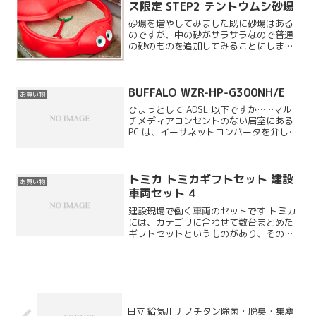
ス限定 STEP2 テントウムシ砂場
砂場を増やしてみました既に砂場はある
のですが、中の砂がサラサラなので普通
の砂のものを追加してみることにしまし
た。今の砂は手触りは大変いいのです
が、砂で型遊びができないのです。いろ
いろ検討した結果、ベビーザらスのテン
BUFFALO WZR-HP-G300NH/E
トウムシ砂場に決定です。
お買い物
ひょっとして ADSL 以下ですか……マル
チメディアコンセントのない居室にある
PC は、イーサネットコンバータを介して
無線でルーターにつながっています。以
前から遅いなぁと思っていたのですが、
測ってみるとこんな感じで有線で繋いで
いる Vos...
トミカ トミカギフトセット 建設
お買い物
車両セット 4
建設現場で働く車両のセットです トミカ
には、カテゴリに合わせて数台まとめた
ギフトセットというものがあり、その名
の通りトミカワールドなどの大型セット
と一緒にプレゼントすると喜ばれます。
今回は建設車両セットを購入してみまし
た。ギフトセットは専用...
日立 給気用ナノチタン除菌・脱臭・集塵