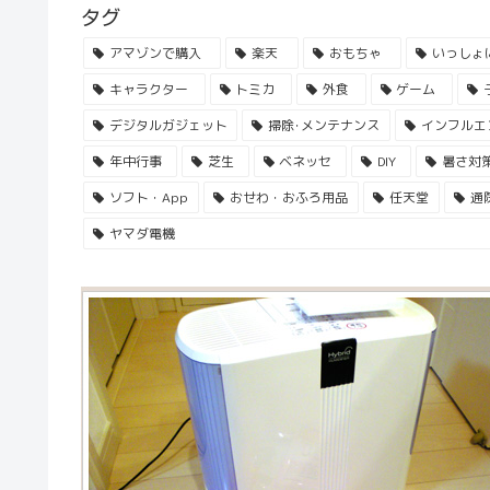
タグ
アマゾンで購入
楽天
おもちゃ
いっしょ
キャラクター
トミカ
外食
ゲーム
デジタルガジェット
掃除･メンテナンス
インフルエ
年中行事
芝生
ベネッセ
DIY
暑さ対
ソフト・App
おせわ・おふろ用品
任天堂
通
ヤマダ電機