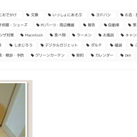
におでかけ
交換
いっしょにあそぶ
ヨドバシ
お店・
子供服・シューズ
PCパーツ・周辺機器
報告
自動車
家
ンザ対策
Macintosh
食べ物
ラーメン
お風呂
キャン
策
しまじろう
デジタルガジェット
ポルテ
福袋
院・検診・予防
グリーンカーテン
契約
カレンダー
Dell