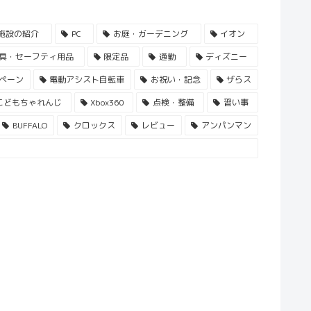
施設の紹介
PC
お庭・ガーデニング
イオン
具・セーフティ用品
限定品
通勤
ディズニー
ペーン
電動アシスト自転車
お祝い・記念
ザらス
こどもちゃれんじ
Xbox360
点検・整備
習い事
BUFFALO
クロックス
レビュー
アンパンマン