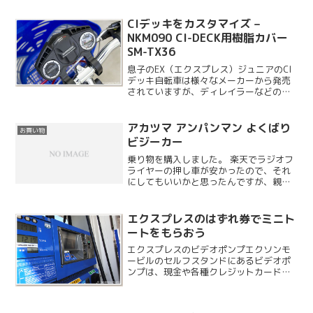
ホテルエミオン東京ベイはエミオンタワ
ーの1階と22階にレストランが入ってお
CIデッキをカスタマイズ –
り、日本料理とイタリアン...
NKM090 CI-DECK用樹脂カバー
SM-TX36
息子のEX（エクスプレス）ジュニアのCI
デッキ自転車は様々なメーカーから発売
されていますが、ディレイラーなどのコ
ンポーネントはシマノ製を搭載している
ものが多く、それがセールスポイントに
なっていたりします。ジュニア用の自転
アカツマ アンパンマン よくばり
お買い物
車でもシマノ製のコン...
ビジーカー
乗り物を購入しました。 楽天でラジオフ
ライヤーの押し車が安かったので、それ
にしてもいいかと思ったんですが、親の
趣味を押しつけるのもアレなんで、まず
は背後関係がきな臭いパン怪人にしまし
た。
エクスプレスのはずれ券でミニト
ートをもらおう
エクスプレスのビデオポンプエクソンモ
ービルのセルフスタンドにあるビデオポ
ンプは、現金や各種クレジットカードの
他にもスピードパスや電子マネが使えた
り、ドトール併設店ではこの場で注文が
できたりするかなり賢い給油機です。こ