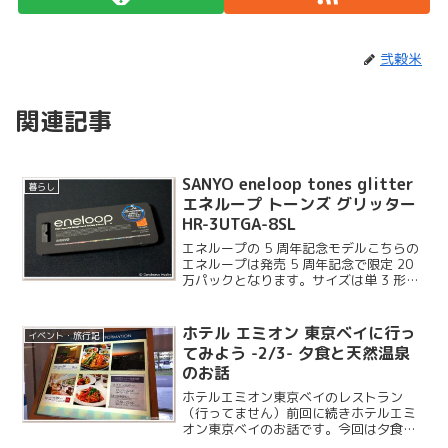
弐穀米
関連記事
SANYO eneloop tones glitter
暮らし
エネループ トーンズ グリッター
HR-3UTGA-8SL
エネループの 5 周年記念モデルこちらの
エネループは発売 5 周年記念で限定 20
万パックとなります。サイズは単 3 形と
単 4 形がラインナップされています。
ホテル エミオン 東京ベイに行っ
イベント・旅行記
てみよう -2/3- 夕食と天然温泉
のお話
ホテルエミオン東京ベイのレストラン
（行ってません）前回に続きホテルエミ
オン東京ベイのお話です。今回は夕食と
温泉についてのエントリーとなります。