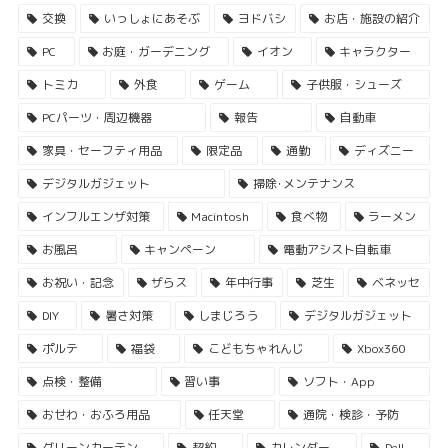
交換
いっしょにあそぶ
ヨドバシ
お店・施設の紹介
PC
お庭・ガーデニング
イオン
キャラクター
トミカ
外食
ゲーム
子供服・シューズ
PCパーツ・周辺機器
報告
自動車
家具・セーフティ用品
限定品
通勤
ディズニー
デジタルガジェット
掃除･メンテナンス
インフルエンザ対策
Macintosh
食べ物
ラーメン
お風呂
キャンペーン
電動アシスト自転車
お祝い・記念
ザらス
年中行事
芝生
ベネッセ
DIY
暑さ対策
しまじろう
デジタルガジェット
ポルテ
福袋
こどもちゃれんじ
Xbox360
点検・整備
習い事
ソフト・App
おせわ・おふろ用品
任天堂
通院・検診・予防
グリーンカーテン
契約
カレンダー
Dell