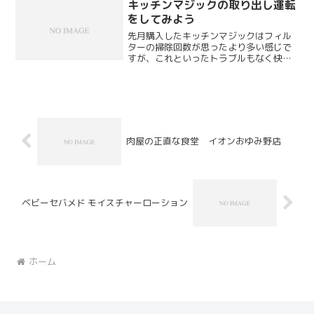
キッチンマジックの取り出し運転
のタッチパネルにはよくキ...
をしてみよう
先月購入したキッチンマジックはフィル
ターの掃除回数が思ったより多い感じで
すが、これといったトラブルもなく快調
に働いてくれています。我が家の場合で
すと 1 ヶ月半に 1 度処理物を取り出すス
パンとなっておりますので、取り出し運
転というものを実...
肉屋の正直な食堂 イオンおゆみ野店
ベビーセバメド モイスチャーローション
ホーム