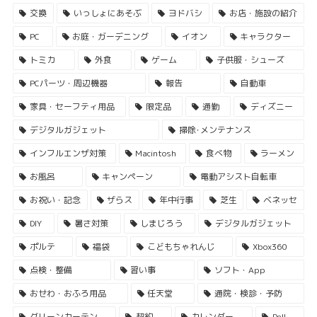
交換
いっしょにあそぶ
ヨドバシ
お店・施設の紹介
PC
お庭・ガーデニング
イオン
キャラクター
トミカ
外食
ゲーム
子供服・シューズ
PCパーツ・周辺機器
報告
自動車
家具・セーフティ用品
限定品
通勤
ディズニー
デジタルガジェット
掃除･メンテナンス
インフルエンザ対策
Macintosh
食べ物
ラーメン
お風呂
キャンペーン
電動アシスト自転車
お祝い・記念
ザらス
年中行事
芝生
ベネッセ
DIY
暑さ対策
しまじろう
デジタルガジェット
ポルテ
福袋
こどもちゃれんじ
Xbox360
点検・整備
習い事
ソフト・App
おせわ・おふろ用品
任天堂
通院・検診・予防
グリーンカーテン
契約
カレンダー
Dell