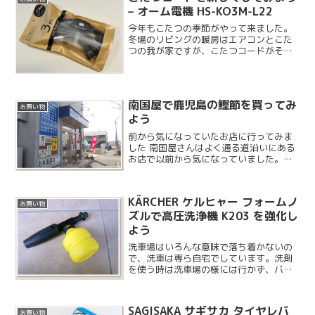
– オーム電機 HS-KO3M-L22
今年もこたつの季節がやって来ました。
冬場のリビングの暖房はエアコンとこた
つの我が家ですが、こたつコードがそろ
そろ寿命のようなので新しいものに交換
することにしました。
南国屋で鹿児島の鰹節を買ってみ
お買い物
よう
前から気になっていたお店に行ってみま
した 南国屋さんはよく通る道沿いにある
お店で以前から気になっていました。な
かなか寄るタイミングがなかったのです
が、幼稚園のママ友からも評判が良いと
のことで鰹節などの調味料を少し買いに
KÄRCHER ケルヒャー フォームノ
行くことになりました。...
お買い物
ズルで高圧洗浄機 K203 を強化し
よう
洗車場はいろんな意味で落ち着かないの
で、洗車は専ら自宅でしています。洗剤
を使う時は洗車場の様には行かず、バケ
ツに洗剤を少量入れてホースの水で泡立
てて使っていたのですが、泡が上の部分
しか出来ず流れ落ちし易いので、泡生成
SAGISAKA サギサカ タイヤレバ
お買い物
専用ノズルを購入してきま...