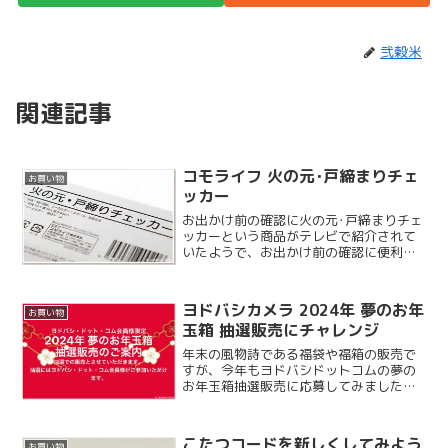
弐穀米
関連記事
コモライフ 火の元･戸締まりチェ
お買い物
ッカー
お出かけ前の確認に火の元･戸締まりチェ
ッカーという商品がテレビで紹介されて
いたようで、お出かけ前の確認に便利だ
と思いました。うちもよく泊まり掛けで
出かける時に玄関の鍵を閉めたか心配で
戻ってくるということがありますが、こ
ヨドバシカメラ 2024年 夢のお年
お買い物
れがあればそういったこ...
玉箱 抽選販売にチャレンジ
年末の風物詩である福袋や福箱の販売で
すが、今年もヨドバシドットコムの夢の
お年玉箱抽選販売に応募してみました。
先着順から抽選販売に切り替わってから
一度も当選したことがないのですが、と
りあえず今年も応募してみます。
こたつコードを新しくしてみよう
お買い物