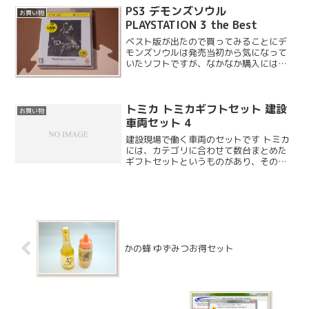
ルオープンしました。オープン2日前にイ
PS3 デモンズソウル
お買い物
オンタウンおゆみ野...
PLAYSTATION 3 the Best
ベスト版が出たので買ってみることにデ
モンズソウルは発売当初から気になって
いたソフトですが、なかなか購入には至
りませんでした。ゲームより優先すべき
事がたくさんあったということもありま
す。そうしている間に先月ベスト版が発
トミカ トミカギフトセット 建設
売されてお買い得になった...
お買い物
車両セット 4
建設現場で働く車両のセットです トミカ
には、カテゴリに合わせて数台まとめた
ギフトセットというものがあり、その名
の通りトミカワールドなどの大型セット
と一緒にプレゼントすると喜ばれます。
今回は建設車両セットを購入してみまし
た。ギフトセットは専用...
かの蜂 ゆずみつお得セット