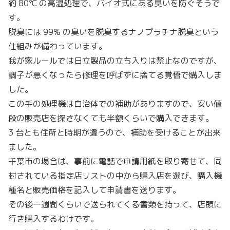
約 80℃ の高温処理で、バイオ式にある臭いを防ぐそうで
す。
脱臭には 99% の臭いを脱臭するナノプラチナ脱臭という
仕組みが備わっています。
我が家ルールでは日立製品の立ち入りは禁止なのですが、
調子が悪くなったら修理を呼ばずに捨てる覚悟で購入しま
した。
この手の処理機は自治体での補助がありますので、安い値
段の販売店を探さなくても半額くらいで購入できます。
3 台とも住所と時期が違うので、補助を受けることが出来
ました。
千葉市の場合は、事前に電話で申請用紙を取り寄せて、同
封されている指定店リストの中から購入店を選び、購入機
種名と販売価格を記入して申請書を送ります。
その後一週間くらいで送られてくる書類を持って、店頭に
行き購入するわけです。