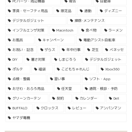
PCパーツ・周辺機器
報告
自動車
家具・セーフティ用品
限定品
通勤
ディズニー
デジタルガジェット
掃除･メンテナンス
インフルエンザ対策
Macintosh
食べ物
ラーメン
お風呂
キャンペーン
電動アシスト自転車
お祝い・記念
ザらス
年中行事
芝生
ベネッセ
DIY
暑さ対策
しまじろう
デジタルガジェット
ポルテ
福袋
こどもちゃれんじ
Xbox360
点検・整備
習い事
ソフト・App
おせわ・おふろ用品
任天堂
通院・検診・予防
グリーンカーテン
契約
カレンダー
Dell
BUFFALO
クロックス
レビュー
アンパンマン
ヤマダ電機