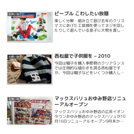
まうので、今回は購入見送りです。楽天
のお店でずいぶん安い商品を見つけたら
しく、7 割引きくらいで購入したそうで
ピープル こわしたい放題
お買い物
す。
楽しく分解・組み立て遊び去年のクリス
マスにあげた工具類を使ってネジを回し
たりして遊んでいる息子に大物を渡して
みることにしました。トイザらスのワゴ
ンセールの品でとてもお安かったので
す。
西松屋で子供服を – 2010
お買い物
今回は帽子を購入季節物のクリアランス
では圧倒的な値引きを誇る西松屋です
が、今回は帽子などをいくつか購入して
みました。
マックスバリュおゆみ野店リニュ
お買い物
ーアルオープン
マックスバリュおゆみ野店の広告イオン
タウンおゆみ野店のマックスバリュが10
月16日リニューアルオープン9月末から
改装工事を行っていた、イオンタウンお
ゆみ野店のマックスバリュがリニューア