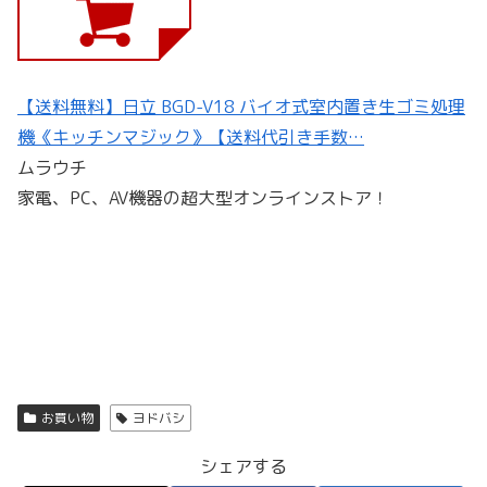
【送料無料】日立 BGD-V18 バイオ式室内置き生ゴミ処理
機《キッチンマジック》【送料代引き手数…
ムラウチ
家電、PC、AV機器の超大型オンラインストア！
お買い物
ヨドバシ
シェアする