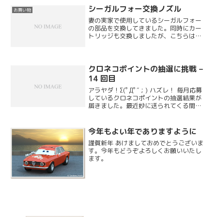
オフになりますが、通話状態のまま気付
シーガルフォー交換ノズル
お買い物
か...
妻の実家で使用しているシーガルフォー
の部品を交換してきました。同時にカー
トリッジも交換しましたが、こちらはノ
ズルです。ノズルはステンレス製で、先
端が抗菌素材にモデルチェンジしたよう
です。
クロネコポイントの抽選に挑戦 –
14 回目
アラヤダ！Σ(ﾟДﾟ″；) ハズレ！ 毎月応募
しているクロネコポイントの抽選結果が
届きました。最近妙に送られてくる間隔
が短いような気がします。今回の結果で
すが、見ての通りハズレです。
今年もよい年でありますように
謹賀新年 あけましておめでとうございま
す。今年もどうぞよろしくお願いいたし
ます。