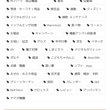
PCパーツ・周辺機器
報告
自動車
家具・セーフティ用品
限定品
通勤
ディズニー
デジタルガジェット
掃除･メンテナンス
インフルエンザ対策
Macintosh
食べ物
ラーメン
お風呂
キャンペーン
電動アシスト自転車
お祝い・記念
ザらス
年中行事
芝生
ベネッセ
DIY
暑さ対策
しまじろう
デジタルガジェット
ポルテ
福袋
こどもちゃれんじ
Xbox360
点検・整備
習い事
ソフト・App
おせわ・おふろ用品
任天堂
通院・検診・予防
グリーンカーテン
契約
カレンダー
Dell
BUFFALO
クロックス
レビュー
アンパンマン
ヤマダ電機