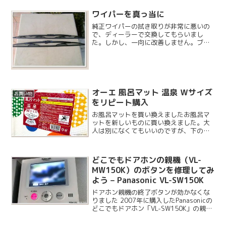
ワイパーを真っ当に
純正ワイパーの拭き取りが非常に悪いの
で、ディーラーで交換してもらいまし
た。しかし、一向に改善しません。ブレ
ード形状が悪いためガラスにゴムが追従
できないようです。下が純正Bosch社製の
ワイパーブレードで、上がNWBのワイパ
ーブレードです。B...
オーエ 風呂マット 温泉 Ｗサイズ
お買い物
をリピート購入
お風呂マットを買い換えましたお風呂マ
ットを新しいものに買い換えました。大
人は別になくてもいいのですが、下の子
がお風呂の時に洗い場で床に座って遊ん
だりするので柔らかいマットを敷いてい
ます。後は転んだ時のクッションとして
どこでもドアホンの親機（VL-
備えています。先日温泉に...
MW150K）のボタンを修理してみ
よう – Panasonic VL-SW150K
ドアホン親機の終了ボタンが効かなくな
りました 2007年に購入したPanasonicの
どこでもドアホン「VL-SW150K」の親機
の終了ボタンが押しても反応しなくなり
ました。そのまま放置しておけばオート