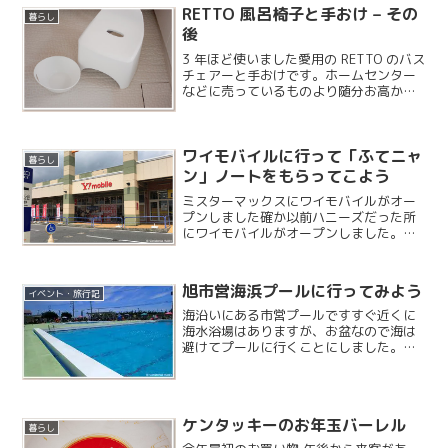
RETTO 風呂椅子と手おけ – その
暮らし
後
3 年ほど使いました愛用の RETTO のバス
チェアーと手おけです。ホームセンター
などに売っているものより随分お高かっ
たので、購入時はかなり悩んだのですが
今思うと購入して良かったと思います。
ワイモバイルに行って「ふてニャ
暮らし
ン」ノートをもらってこよう
ミスターマックスにワイモバイルがオー
プンしました確か以前ハニーズだった所
にワイモバイルがオープンしました。新
聞折り込みにふてニャンが来ると書いて
あり、ノートがもらえるそうなのでジョ
イフル本田に行った帰りに寄ってみまし
旭市営海浜プールに行ってみよう
イベント・旅行記
た。
海沿いにある市営プールですすぐ近くに
海水浴場はありますが、お盆なので海は
避けてプールに行くことにしました。こ
ちらのプールは東日本大震災で被災した
後数年間は閉鎖されていましたが、今で
はすっかり夏のレジャーとして復活して
います。
ケンタッキーのお年玉バーレル
暮らし