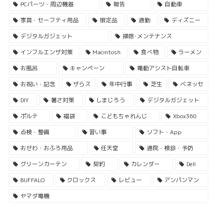
PCパーツ・周辺機器
報告
自動車
家具・セーフティ用品
限定品
通勤
ディズニー
デジタルガジェット
掃除･メンテナンス
インフルエンザ対策
Macintosh
食べ物
ラーメン
お風呂
キャンペーン
電動アシスト自転車
お祝い・記念
ザらス
年中行事
芝生
ベネッセ
DIY
暑さ対策
しまじろう
デジタルガジェット
ポルテ
福袋
こどもちゃれんじ
Xbox360
点検・整備
習い事
ソフト・App
おせわ・おふろ用品
任天堂
通院・検診・予防
グリーンカーテン
契約
カレンダー
Dell
BUFFALO
クロックス
レビュー
アンパンマン
ヤマダ電機