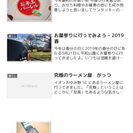
今年最初のお買い物 午後から来客があ
り、おせち料理やお雑煮の他にも何か用
意しようと思いましてケンタッキーのお
年玉バーレルというものを購入してきま
した。今年のお年玉バーレルは「松」
「竹」「梅」の三種類があるのですが、
2010 年の記念価格にな...
お墓参りに行ってみよう – 2019
暮らし
春
今年は春分の日に2019年の春分の日にあ
たる3月21日に平和公園にお墓参りに行
ってきましたよ。いつもは混雑を避けて
日程をずらすのですが、昼まで雨が降る
という悪天候だったのであまり混んでい
ないと思って行ってみました。結果は大
究極のラーメン屋 がっつ
暮らし
混雑でした……
イオンおゆみ野 SC にあるラーメン屋に
行ってきました。「究極」ということは
どこかに「至高」もあるような気がしま
す。