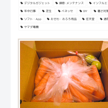
デジタルガジェット
掃除･メンテナンス
インフルエ
年中行事
芝生
ベネッセ
DIY
暑さ対
ソフト・App
おせわ・おふろ用品
任天堂
通
ヤマダ電機