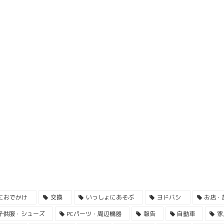
におでかけ
交換
いっしょにあそぶ
ヨドバシ
お店・
子供服・シューズ
PCパーツ・周辺機器
報告
自動車
家