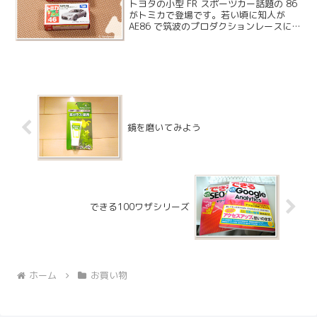
トヨタの小型 FR スポーツカー話題の 86
がトミカで登場です。若い頃に知人が
AE86 で筑波のプロダクションレースに参
戦していたり、高校を卒業してからはト
ヨタの学校に通っていたので 86 といえ
ば AE86 の方をイメージしてしまいま...
鏡を磨いてみよう
できる100ワザシリーズ
ホーム
お買い物