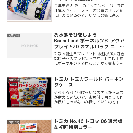
今年も購入 愛用のキッチンペーパーを追
加購入です。コストコの会員はずっと前
に止めているので、いつもの様に楽天で
まとめ買いしておきました。最近は楽天
以外にもアマゾンでも買えるようです
ね。購入する度にパッケージの柄が変わ
お水あそびをしよう –
っている気がします。
お買い物
BørneLund ボーネルンド アクア
プレイ 520 カナルロック ニュー
ドックセット
2 歳の誕生日プレゼント 水遊びが大好き
な息子へのプレゼントです。1 年以上前
にボーネルンドで見たときから買おうと
決めていたおもちゃで、遂に我が家に来
ることになりました。アクアプレイはい
くつかセットがあるのですが、今回はサ
トミカ トミカワールド パーキン
お買い物
イズでいうと下から...
グケース
そろそろお片付けをいつの間にかトミカ
が増えてきたので、お片付け用として何
か良いものがないか探していたのです
が、「おかたづけシリーズ」というベス
トなケースがあったので購入してみまし
た。2 段式の引き出しトレーになってい
トミカ No.46 トヨタ 86 通常版
て、約 30 台のトミカ...
お買い物
& 初回特別カラー