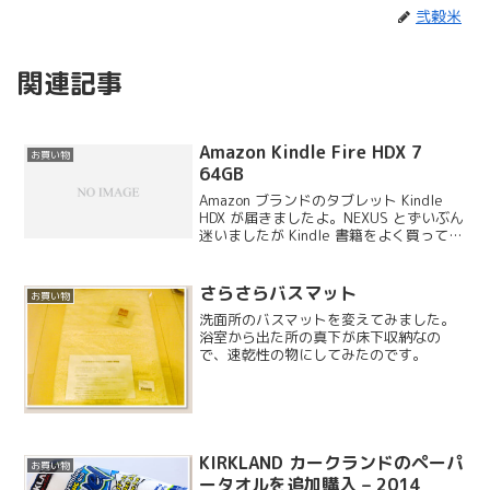
弐穀米
関連記事
Amazon Kindle Fire HDX 7
お買い物
64GB
Amazon ブランドのタブレット Kindle
HDX が届きましたよ。NEXUS とずいぶん
迷いましたが Kindle 書籍をよく買ってい
るということもあり、初の Kindle が仲間
入りすることになりました。木曜日届け
というタイミング...
さらさらバスマット
お買い物
洗面所のバスマットを変えてみました。
浴室から出た所の真下が床下収納なの
で、速乾性の物にしてみたのです。
KIRKLAND カークランドのペーパ
お買い物
ータオルを追加購入 – 2014