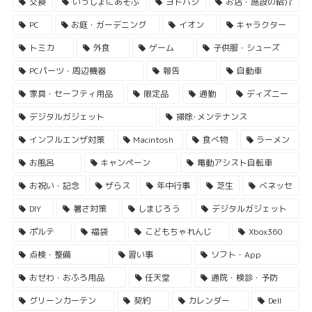
交換
いっしょにあそぶ
ヨドバシ
お店・施設の紹介
PC
お庭・ガーデニング
イオン
キャラクター
トミカ
外食
ゲーム
子供服・シューズ
PCパーツ・周辺機器
報告
自動車
家具・セーフティ用品
限定品
通勤
ディズニー
デジタルガジェット
掃除･メンテナンス
インフルエンザ対策
Macintosh
食べ物
ラーメン
お風呂
キャンペーン
電動アシスト自転車
お祝い・記念
ザらス
年中行事
芝生
ベネッセ
DIY
暑さ対策
しまじろう
デジタルガジェット
ポルテ
福袋
こどもちゃれんじ
Xbox360
点検・整備
習い事
ソフト・App
おせわ・おふろ用品
任天堂
通院・検診・予防
グリーンカーテン
契約
カレンダー
Dell