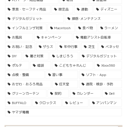
家具・セーフティ用品
限定品
通勤
ディズニー
デジタルガジェット
掃除･メンテナンス
インフルエンザ対策
Macintosh
食べ物
ラーメン
お風呂
キャンペーン
電動アシスト自転車
お祝い・記念
ザらス
年中行事
芝生
ベネッセ
DIY
暑さ対策
しまじろう
デジタルガジェット
ポルテ
福袋
こどもちゃれんじ
Xbox360
点検・整備
習い事
ソフト・App
おせわ・おふろ用品
任天堂
通院・検診・予防
グリーンカーテン
契約
カレンダー
Dell
BUFFALO
クロックス
レビュー
アンパンマン
ヤマダ電機