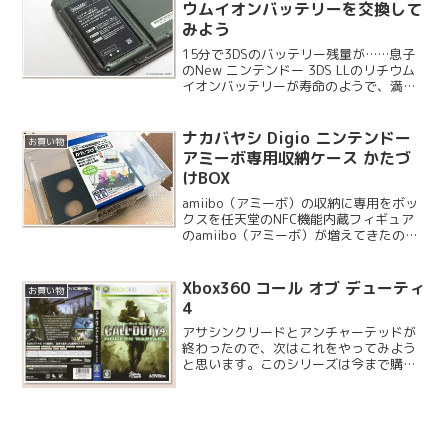
ウムイオンバッテリーを交換して
みよう
15分で3DSのバッテリー残量が……息子
のNew ニンテンドー 3DS LLのリチウム
イオンバッテリーが寿命のようで、満充
電しても15分ほどしか動作しないため常
にケーブルで給電しながらプレイしてい
ました。この状態だと家の中では煩わし
ナカバヤシ Digio ニンテンドー
お買い物
さはある...
アミーボ専用収納ケース かたづ
けBOX
amiibo（アミーボ）の収納に専用をボッ
クスを任天堂のNFC機能内蔵フィギュア
のamiibo（アミーボ）が増えてきたので
整理整頓の為に収納用ボックスを探して
いました。1体ずつのケースではなく複数
体収納できる専用品があったので購入し
Xbox360 コール オブ デューティ
お買い物
てみまし...
4
アサシンクリードとアンチャーテッドが
終わったので、次はこれをやってみよう
と思います。このシリーズは今まで購入
したことが無く、この手の FPS はゲーム
キューブ版のメダル・オブ・オナーで酔
いの為 5 分で止めた経験があったので、
正直不安でした...