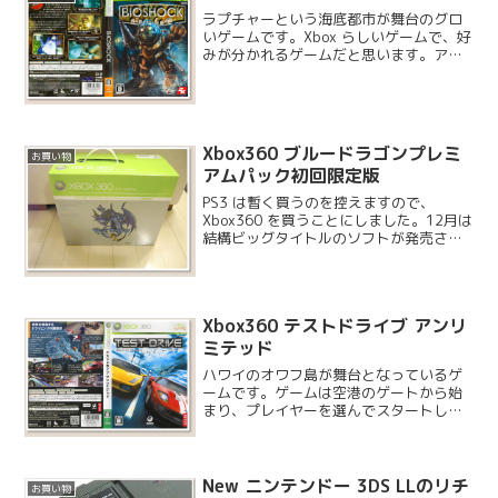
ラプチャーという海底都市が舞台のグロ
いゲームです。Xbox らしいゲームで、好
みが分かれるゲームだと思います。アマ
ゾンで購入しようと思っていたのです
が、ちょうどヨドバシに行く用事があり
ましたのでついでに購入してきました。
Xbox360 ブルードラゴンプレミ
お買い物
アムパック初回限定版
PS3 は暫く買うのを控えますので、
Xbox360 を買うことにしました。12月は
結構ビッグタイトルのソフトが発売され
るようで、その中でも「ブルードラゴ
ン」と「ロストプラネット」の２つは本
体とのセットパックが発売されます。最
初はロストプラネ...
Xbox360 テストドライブ アンリ
ミテッド
ハワイのオワフ島が舞台となっているゲ
ームです。ゲームは空港のゲートから始
まり、プレイヤーを選んでスタートしま
す。オアフ島には一度しか行ったことが
ないので何ともいえませんが、道路など
は実際のものと同じだそうです。ゲーム
内では、普通にドライブす...
New ニンテンドー 3DS LLのリチ
お買い物