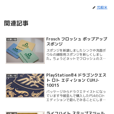
弐穀米
関連記事
Frosch フロッシュ ポップアップ
お買い物
スポンジ
スポンジを新調しましたシンクや洗面ボ
ウルの掃除用スポンジを新しくしまし
た。ちょうどネットでフロッシュのスポ
ンジを見つけたので試してみることにし
ました。色はオレンジ・ブルー・グリー
ンの 3 色となっています。とりあえず 1
PlayStation®4 ドラゴンクエス
つずつ購入しました...
お買い物
ト ロト エディション CUHJ-
10015
パッケージからドラクエテイストになっ
ています今朝並んで購入したPS4のロト
エディションで遊んでみることにしまし
た。延長保障の兼ね合いで店頭で開封済
みですが、再度妻と息子の前でセットア
ップをすることにしました。初めての
ライフハイト ステップスツール
お買い物