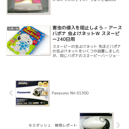
事を押しつけられたので InDesign を購入
することになりました。この面倒な仕事
は毎年あり、一昨年からは他社が持って
いってくれて...
害虫の侵入を阻止しよう – アース
お買い物
バポナ 虫よけネットＷ スヌーピ
ー240日用
スヌーピーの虫よけネット 先ほどバポナ
の虫よけネットをいくつか設置しました
が、同じバポナのスヌーピーバージョン
があるようなので 1 つ購入してみまし
た。90 日用と 240 日用があり、どちら
も数量限定だそうです。
Panasonic NV-GS300
モミダッシュ 使用レポート