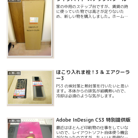
PS4なので家族全員わく...
家の中用のステップ台ですが、賃貸の時
に使っていた物では高さが足りないた
め、新しい物を購入しました。ホームセ
ンターにある物は安くて身分相応なので
すが、一生使うつもりで気に入ったデザ
インの物を選びました。ライフハイト社
はドイツのメーカーのようで...
ほこり入れま栓！3 & エアクーラ
お買い物
ー3
PS3 の埃対策と熱対策を行いたいと思い
ます。本体からの排気が結構熱いので、
冷却は必須のような気がします。
Adobe InDesign CS3 特別提供版
お買い物
最近はほとんど印刷物の仕事をしていな
いので、レイアウトソフト自体使う機会
がなかったのですが、ちょいと面倒な仕