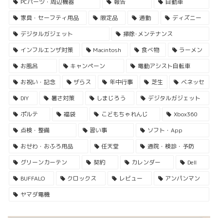
PCパーツ・周辺機器
報告
自動車
家具・セーフティ用品
限定品
通勤
ディズニー
デジタルガジェット
掃除･メンテナンス
インフルエンザ対策
Macintosh
食べ物
ラーメン
お風呂
キャンペーン
電動アシスト自転車
お祝い・記念
ザらス
年中行事
芝生
ベネッセ
DIY
暑さ対策
しまじろう
デジタルガジェット
ポルテ
福袋
こどもちゃれんじ
Xbox360
点検・整備
習い事
ソフト・App
おせわ・おふろ用品
任天堂
通院・検診・予防
グリーンカーテン
契約
カレンダー
Dell
BUFFALO
クロックス
レビュー
アンパンマン
ヤマダ電機